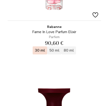
Rabanne
Fame In Love Parfum Elixir
Parfem
90,60 €
30 ml
50 ml
80 ml