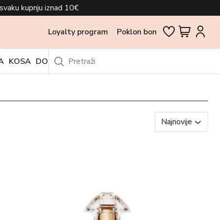
svaku kupnju iznad 10€
Loyalty program
Poklon bon
A
KOSA
DODACI
OUTLET
Najnovije