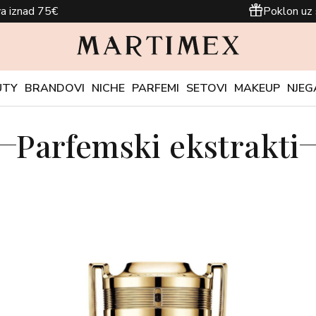
a iznad 75€
Poklon uz 
UTY
BRANDOVI
NICHE
PARFEMI
SETOVI
MAKEUP
NJEG
Parfemski ekstrakti