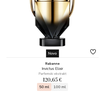
Novo
Rabanne
Invictus Elixir
Parfemski ekstrakt
120,65 €
50 ml
100 ml