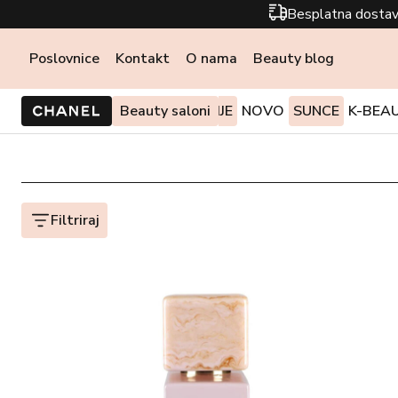
Besplatna dostav
Poslovnice
Kontakt
O nama
Beauty blog
PONUDE I AKCIJE
Beauty saloni
NOVO
SUNCE
K-BEA
Filtriraj