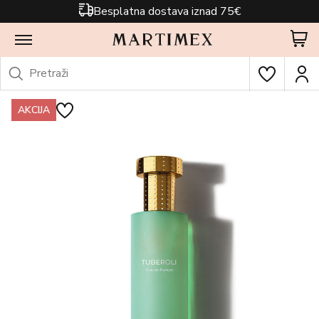
Besplatna dostava iznad 75€
AKCIJA