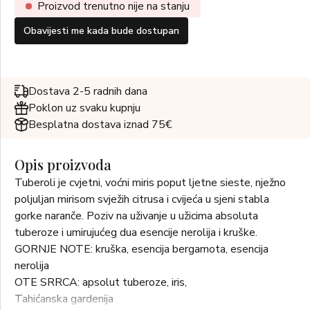
Proizvod trenutno nije na stanju
Obavijesti me kada bude dostupan
Dostava 2-5 radnih dana
Poklon uz svaku kupnju
Besplatna dostava iznad 75€
Opis proizvoda
Tuberoli je cvjetni, voćni miris poput ljetne sieste, nježno
poljuljan mirisom svježih citrusa i cvijeća u sjeni stabla
gorke naranče. Poziv na uživanje u užicima absoluta
tuberoze i umirujućeg dua esencije nerolija i kruške.
GORNJE NOTE: kruška, esencija bergamota, esencija
nerolija
OTE SRRCA: apsolut tuberoze, iris,
Tahićanska gardenija