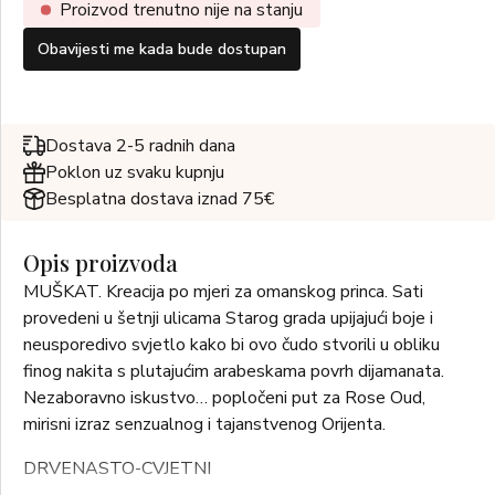
Proizvod trenutno nije na stanju
Obavijesti me kada bude dostupan
Dostava 2-5 radnih dana
Poklon uz svaku kupnju
Besplatna dostava iznad 75€
Opis proizvoda
MUŠKAT. Kreacija po mjeri za omanskog princa. Sati
provedeni u šetnji ulicama Starog grada upijajući boje i
neusporedivo svjetlo kako bi ovo čudo stvorili u obliku
finog nakita s plutajućim arabeskama povrh dijamanata.
Nezaboravno iskustvo… popločeni put za Rose Oud,
mirisni izraz senzualnog i tajanstvenog Orijenta.
DRVENASTO-CVJETNI