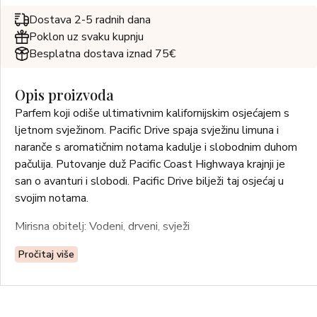
Dostava 2-5 radnih dana
Poklon uz svaku kupnju
Besplatna dostava iznad 75€
Opis proizvoda
Parfem koji odiše ultimativnim kalifornijskim osjećajem s
ljetnom svježinom. Pacific Drive spaja svježinu limuna i
naranče s aromatičnim notama kadulje i slobodnim duhom
pačulija. Putovanje duž Pacific Coast Highwaya krajnji je
san o avanturi i slobodi. Pacific Drive bilježi taj osjećaj u
svojim notama.
Mirisna obitelj: Vodeni, drveni, svježi
Gornje note: Limun, Kadulja, Zeleno lišće
Pročitaj više
Note srca: Cvijet naranče, Magnolija, Cedrovina
Bazne note: Pačuli, Jantar, Mošus