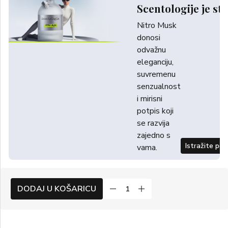
Scentologije je sti
Nitro Musk
donosi
odvažnu
eleganciju,
suvremenu
senzualnost
i mirisni
potpis koji
se razvija
zajedno s
Istražite po
vama.
DODAJ U KOŠARICU