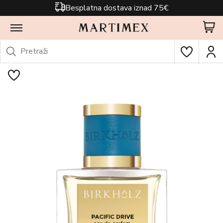
Besplatna dostava iznad 75€