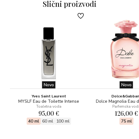
Slični proizvodi
Novo
Novo
Yves Saint Laurent
Dolce&Gabba
MYSLF Eau de Toilette Intense
Dolce Magnolia Eau 
Toaletna voda
Parfemska vod
95,00 €
126,00 €
40 ml
60 ml
100 ml
75 ml