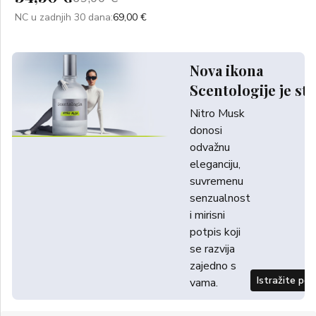
NC u zadnjih 30 dana:
69,00 €
Nova ikona
Scentologije je sti
Nitro Musk
donosi
odvažnu
eleganciju,
suvremenu
senzualnost
i mirisni
potpis koji
se razvija
zajedno s
Istražite po
vama.