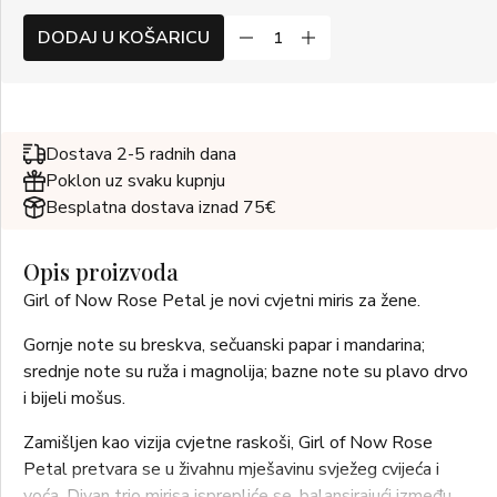
DODAJ U KOŠARICU
Dostava 2-5 radnih dana
Poklon uz svaku kupnju
Besplatna dostava iznad 75€
Opis proizvoda
Girl of Now Rose Petal je novi cvjetni miris za žene.
Gornje note su breskva, sečuanski papar i mandarina;
srednje note su ruža i magnolija; bazne note su plavo drvo
i bijeli mošus.
Zamišljen kao vizija cvjetne raskoši, Girl of Now Rose
Petal pretvara se u živahnu mješavinu svježeg cvijeća i
voća. Divan trio mirisa isprepliće se, balansirajući između