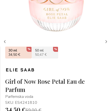
%
%
30 ml
50 ml
34,50 €
50,47 €
Girl of Now Rose Petal Eau de
Parfum
Parfemska voda
SKU: ES4241810
34,50 €
69,00 €