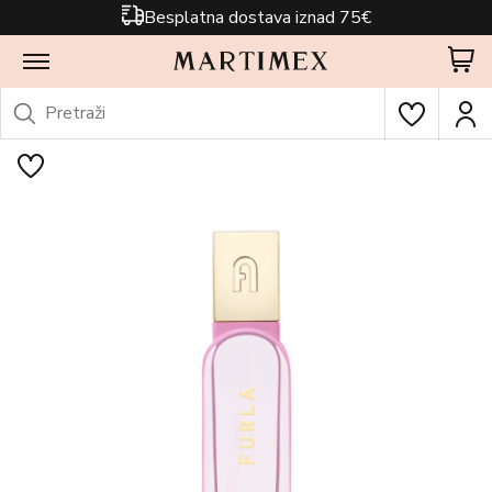
Besplatna dostava iznad 75€