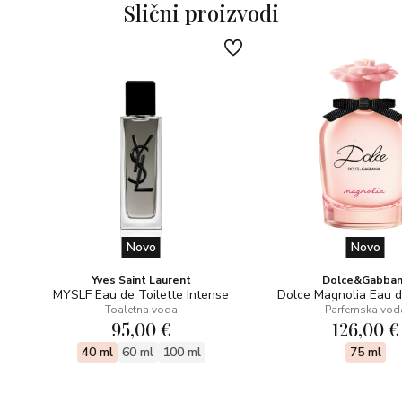
Slični proizvodi
Novo
Novo
Yves Saint Laurent
Dolce&Gabba
MYSLF Eau de Toilette Intense
Dolce Magnolia Eau 
Toaletna voda
Parfemska vod
95,00 €
126,00 €
40 ml
60 ml
100 ml
75 ml