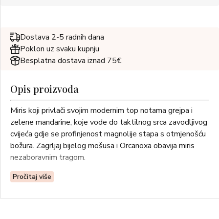
Dostava 2-5 radnih dana
Poklon uz svaku kupnju
Besplatna dostava iznad 75€
Opis proizvoda
Miris koji privlači svojim modernim top notama grejpa i
zelene mandarine, koje vode do taktilnog srca zavodljivog
cvijeća gdje se profinjenost magnolije stapa s otmjenošću
božura. Zagrljaj bijelog mošusa i Orcanoxa obavija miris
nezaboravnim tragom.
Pročitaj više