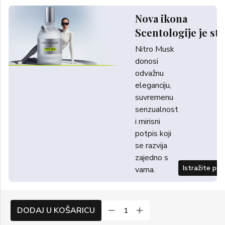
Nova ikona
Scentologije je sti
Nitro Musk
donosi
odvažnu
eleganciju,
suvremenu
senzualnost
i mirisni
potpis koji
se razvija
zajedno s
Istražite po
vama.
DODAJ U KOŠARICU