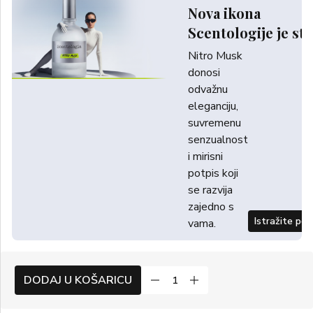
Nova ikona
Scentologije je sti
Nitro Musk
donosi
odvažnu
eleganciju,
suvremenu
senzualnost
i mirisni
potpis koji
se razvija
zajedno s
Istražite po
vama.
DODAJ U KOŠARICU