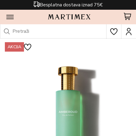
Besplatna dostava iznad 75€
AKCIJA