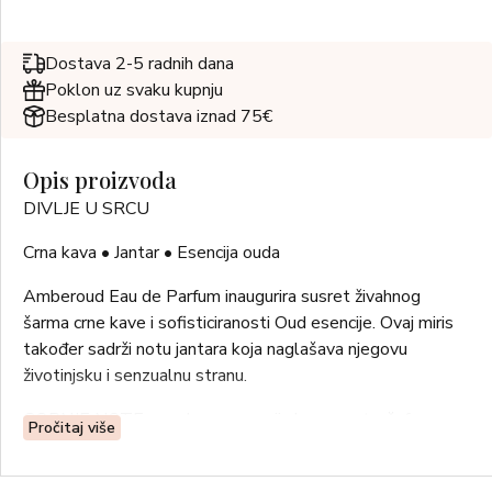
Dostava 2-5 radnih dana
Poklon uz svaku kupnju
Besplatna dostava iznad 75€
Opis proizvoda
DIVLJE U SRCU
Crna kava • Jantar • Esencija ouda
Amberoud Eau de Parfum inaugurira susret živahnog
šarma crne kave i sofisticiranosti Oud esencije. Ovaj miris
također sadrži notu jantara koja naglašava njegovu
životinjsku i senzualnu stranu.
GORNJE NOTE: crna kava, esencija bergamota, šafran
Pročitaj više
NOTE SRCA: jantar, iris, antilop