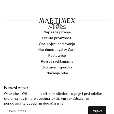
U kombinaciji s esencijom Ouda, uzgojenom u Indiji,
destilacijom smole sadržane u drvetu Aquilaria, snažan i
jedinstven parfem, kožast i senzualan, uzdiže se do
vrhunca baršuna i intenziteta. Na koži je sladostrasnost
izražena kvadratično.
Najčešća pitanja
Pravila privatnosti
Opći uvjeti poslovanja
Martimex Loyalty Card
Poslovnice
Povrat i reklamacija
Dostava i isporuka
Plaćanje robe
Newsletter
Ostvarite 10% popusta prilikom sljedeće kupnje i prvi otkrijte
sve o najnovijim proizvodima, akcijskim i ekskluzivnim
ponudama te posebnim događanjima.
Prijava