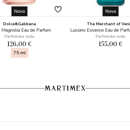
Novo
Novo
Dolce&Gabbana
The Merchant of Ven
 Magnolia Eau de Parfum
Lussino Essence Eau de Par
Parfemska voda
Parfemske vode
126,00 €
155,00 €
75 ml