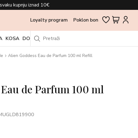
svaku kupnju iznad 10€
Loyalty program
Poklon bon
A
KOSA
DODACI
OUTLET
de
Alien Goddess Eau de Parfum 100 ml Refill
 Eau de Parfum 100 ml
 MUGLD819900