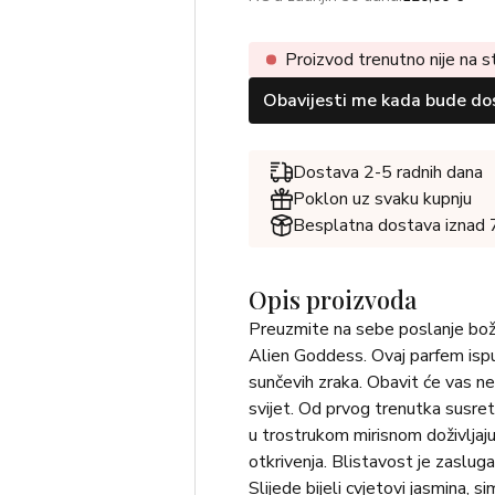
Proizvod trenutno nije na s
Obavijesti me kada bude do
Dostava 2-5 radnih dana
Poklon uz svaku kupnju
Besplatna dostava iznad
Opis proizvoda
Preuzmite na sebe poslanje boži
Alien Goddess. Ovaj parfem ispu
sunčevih zraka. Obavit će vas nez
svijet. Od prvog trenutka susret
u trostrukom mirisnom doživljaju
otkrivenja. Blistavost je zaslu
Slijede bijeli cvjetovi jasmina, 