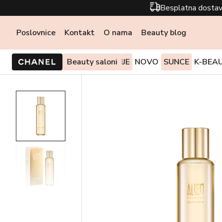
Besplatna dostav
Poslovnice
Kontakt
O nama
Beauty blog
PONUDE I AKCIJE
Beauty saloni
NOVO
SUNCE
K-BEA