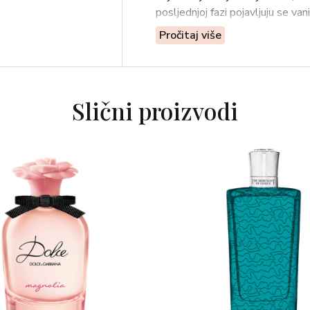
posljednjoj fazi pojavljuju se van
Mugler Alien Goddess, Marie Sal
Pročitaj više
blistavo i velikodušno sunčevo 
svijet boginje sunca koja unosi sv
Parfem Mugler Alien Goddess u s
Slični proizvodi
flakonu ogrnutom nijansama zlata
savršeno zaokružuje doživljaj ov
Sadržajindijski jasmin, madagask
Vrsta mirisa: cvjetni, drveni