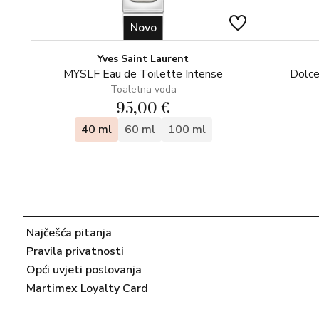
Novo
Yves Saint Laurent
MYSLF Eau de Toilette Intense
Dolce
Toaletna voda
95,00 €
40 ml
60 ml
100 ml
Najčešća pitanja
Pravila privatnosti
Opći uvjeti poslovanja
Martimex Loyalty Card