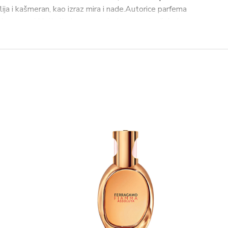
ilija i kašmeran, kao izraz mira i nade.Autorice parfema
amagne i Nathalie Lorson, opisale su svoje djelo kao
naručje. Ova parfemska voda odvest će vas u mističan
jetlost u tamu, oplemenjujući i iscjeljujući naš svijet.
ebi nosi obećanje ženstvenosti i nade. Skriva se u
 s metalik lakom koji evocira izlazak sunca i tako
e mirisne kompozicije.
arska vanilija, kašmeran, bergamot