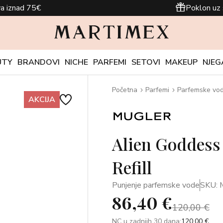
a iznad 75€
Poklon uz 
UTY
BRANDOVI
NICHE
PARFEMI
SETOVI
MAKEUP
NJEG
Početna
Parfemi
Parfemske vo
AKCIJA
Alien Goddess
Refill
Punjenje parfemske vode
SKU:
86,40 €
120,00 €
NC u zadnjih 30 dana:
120,00 €