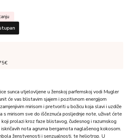
tanju
stupan
 75€
ce sunca utjelovljene u ženskoj parfemskoj vodi Mugler
nit će vas blistavim sjajem i pozitivnom energijom
amjenjivim mirisom i pretvoriti u božicu koja slavi i uzdiže
a s mirisom sve do iščeznuća posljednje note, uživat ćete
 koji prolazi kroz faze blistavog, čudesnog i razumskog
ga iskričavih nota agruma bergamota naglašenog kokosom.
simbola ženstvenosti i senzualnosti, te heliotrop. U