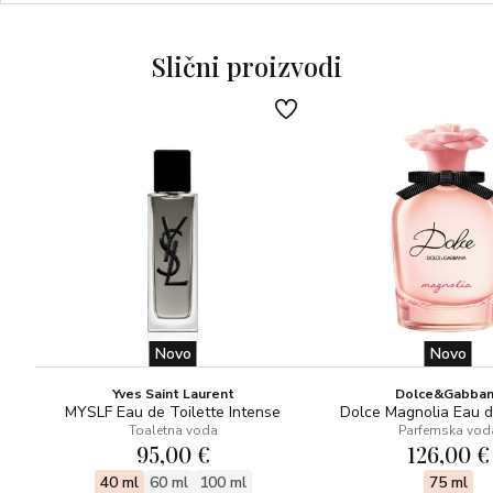
bojom i dubokim šarmom. Cijelu kompoziciju prožima čista
prisutnost Helvetolide®, mošusne note koja daje
modernu lakoću mirisu, meku i blago voćnu, koja nas prati
Slični proizvodi
iz gornjih nota.
U bazi Virginia cedrovina daje intenzitet i postojanost, dok
vanilija daje neospornu eleganciju i gracioznost.
Novo
Novo
Yves Saint Laurent
Dolce&Gabba
MYSLF Eau de Toilette Intense
Dolce Magnolia Eau 
Toaletna voda
Parfemska vod
95,00 €
126,00 €
40 ml
60 ml
100 ml
75 ml