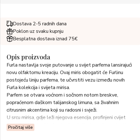
Dostava 2-5 radnih dana
Poklon uz svaku kupnju
Besplatna dostava iznad 75€
Opis proizvoda
Furla nastavlja svoje putovanje u svijet parfema lansirajući
novu olfaktornu kreaciju. Ovaj miris obogatit će Furlinu
postojeću liniju parfema, te učvrstiti vezu između novih
Furla kolekcija i svijeta mirisa.
Parfem se otvara voćnom i sočnom notom breskve,
popraćenom daškom talijanskog limuna, sa živahnim
citrusnim akcentima koji su radosni i svježi.
U srcu mirisa, gdje leži njegova esencija, profinjeni cvijet
karanfila dodaje skladne tople, slatke i ugodne note. Uz
Pročitaj više
nju, poezija ruže Centifolia, s mednim nijansama, odiše