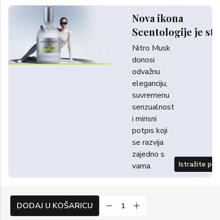
Nova ikona
Scentologije je sti
Nitro Musk
donosi
odvažnu
eleganciju,
suvremenu
senzualnost
i mirisni
potpis koji
se razvija
zajedno s
Istražite po
vama.
DODAJ U KOŠARICU