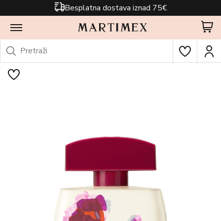
Besplatna dostava iznad 75€