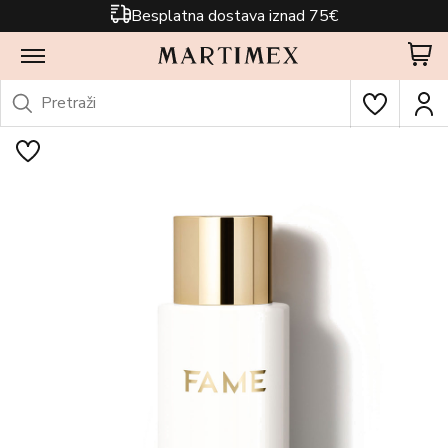
Besplatna dostava iznad 75€