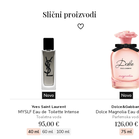
Slični proizvodi
Novo
Novo
Yves Saint Laurent
Dolce&Gabba
MYSLF Eau de Toilette Intense
Dolce Magnolia Eau 
Toaletna voda
Parfemska vod
95,00 €
126,00 €
40 ml
60 ml
100 ml
75 ml