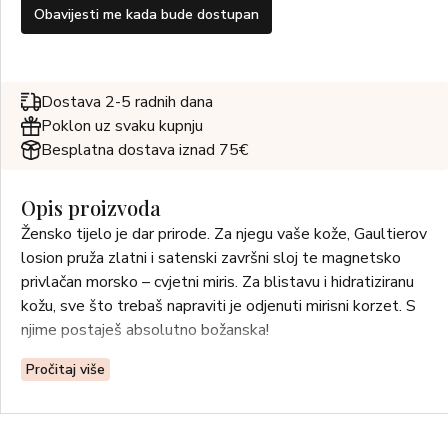
Obavijesti me kada bude dostupan
Dostava 2-5 radnih dana
Poklon uz svaku kupnju
Besplatna dostava iznad 75€
Opis proizvoda
Žensko tijelo je dar prirode. Za njegu vaše kože, Gaultierov
losion pruža zlatni i satenski završni sloj te magnetsko
privlačan morsko – cvjetni miris. Za blistavu i hidratiziranu
kožu, sve što trebaš napraviti je odjenuti mirisni korzet. S
njime postaješ absolutno božanska!
Pročitaj više