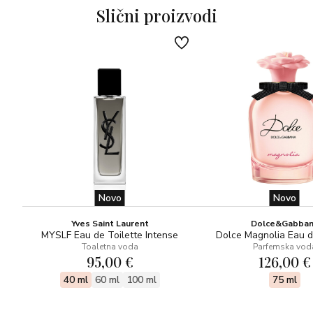
Slični proizvodi
Novo
Novo
Yves Saint Laurent
Dolce&Gabba
MYSLF Eau de Toilette Intense
Dolce Magnolia Eau 
Toaletna voda
Parfemska vod
95,00 €
126,00 €
40 ml
60 ml
100 ml
75 ml