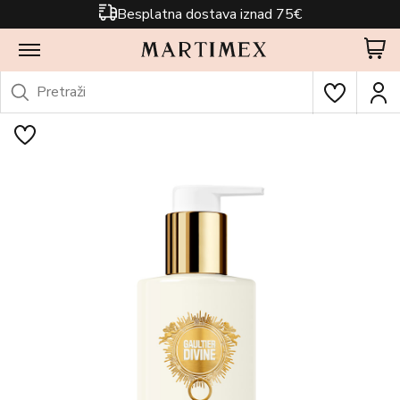
Besplatna dostava iznad 75€