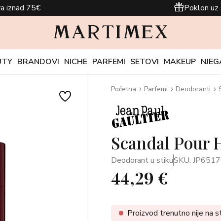
a iznad 75€
Poklon uz 
UTY
BRANDOVI
NICHE
PARFEMI
SETOVI
MAKEUP
NJEG
Početna
Parfemi
Deodoranti
Scandal Pour 
Deodorant u stiku
SKU: JP651
44,29 €
Proizvod trenutno nije na s