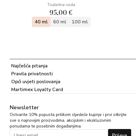
Toaletna voda
95,00 €
40 ml
60 ml
100 ml
Najčešća pitanja
Pravila privatnosti
Opći uvjeti poslovanja
Martimex Loyalty Card
Newsletter
Ostvarite 10% popusta prilikom sljedeće kupnje i prvi otkrijte
sve o najnovijim proizvodima, akcijskim i ekskluzivnim
ponudama te posebnim događanjima.
Prijava