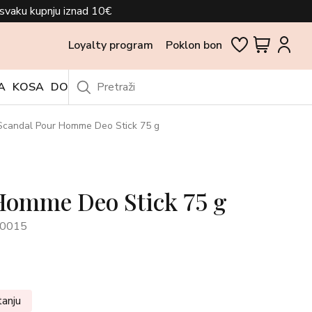
svaku kupnju iznad 10€
Loyalty program
Poklon bon
A
KOSA
DODACI
OUTLET
Scandal Pour Homme Deo Stick 75 g
Homme Deo Stick 75 g
70015
tanju