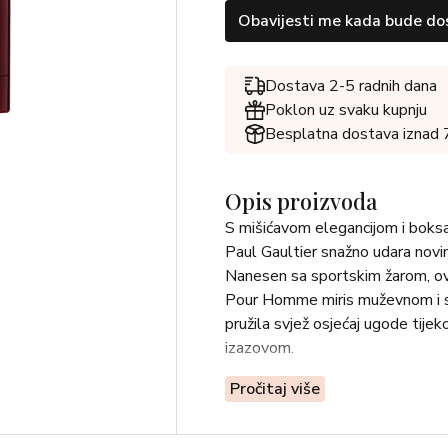
Obavijesti me kada bude do
Dostava 2-5 radnih dana
Poklon uz svaku kupnju
Besplatna dostava iznad
Opis proizvoda
S mišićavom elegancijom i bok
Paul Gaultier snažno udara novim
Nanesen sa sportskim žarom, ovaj
Pour Homme miris muževnom i s
pružila svjež osjećaj ugode tije
izazovom.
Pročitaj više