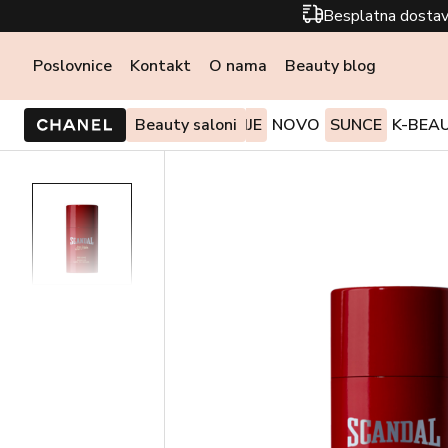
Besplatna dostav
Poslovnice
Kontakt
O nama
Beauty blog
PONUDE I AKCIJE
Beauty saloni
NOVO
SUNCE
K-BEA