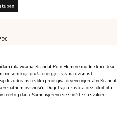
stupan
 75€
sačkim rukavicama, Scandal Pour Homme modne kuće Jean
 mirisom koja pruža energiju i stvara ovisnost.
 dezodorans u stiku produljiva drveni orijentalni Scandal
enzualnom ovisnošću. Dugotrajna zaštita bez alkohola
kom cijelog dana. Samouvjereno se suočite sa svakim