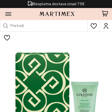
Besplatna dostava iznad 75€