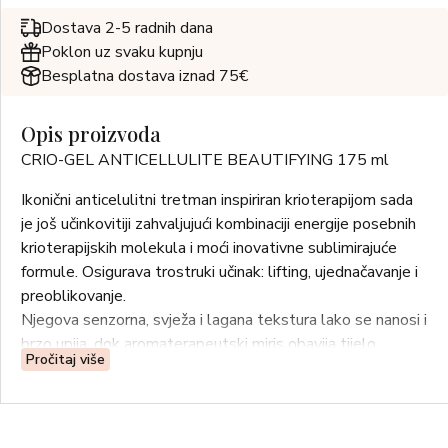
Dostava 2-5 radnih dana
Poklon uz svaku kupnju
Besplatna dostava iznad 75€
Opis proizvoda
CRIO-GEL ANTICELLULITE BEAUTIFYING 175 ml
Ikonični anticelulitni tretman inspiriran krioterapijom sada
je još učinkovitiji zahvaljujući kombinaciji energije posebnih
krioterapijskih molekula i moći inovativne sublimirajuće
formule. Osigurava trostruki učinak: lifting, ujednačavanje i
preoblikovanje.
Njegova senzorna, svježa i lagana tekstura lako se nanosi i
brzo upija, dok aromaterapeutski miris obavija tijelo
Pročitaj više
pružajući osjećaj regenerirajuće dobrobiti.
AKTIVNI HLADNI EFEKT
Dvije posebne molekule inspirirane krioterapijom