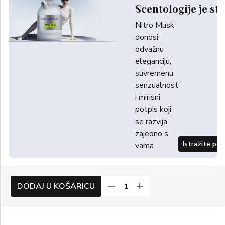
Scentologije je sti
Nitro Musk
donosi
odvažnu
eleganciju,
suvremenu
senzualnost
i mirisni
potpis koji
se razvija
zajedno s
Istražite po
vama.
DODAJ U KOŠARICU