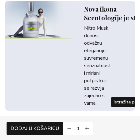
Nova ikona
Scentologije je sti
Nitro Musk
donosi
odvažnu
eleganciju,
suvremenu
senzualnost
i mirisni
potpis koji
se razvija
zajedno s
Istražite po
vama.
DODAJ U KOŠARICU