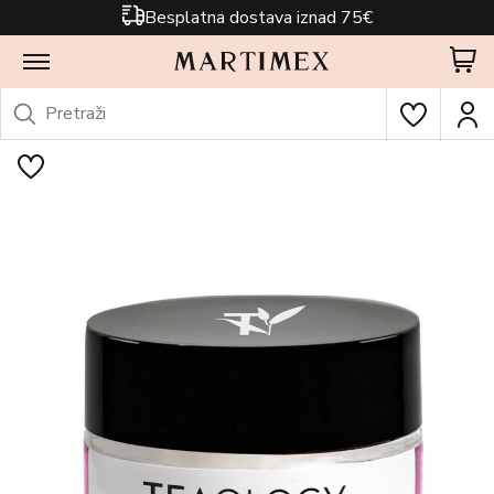
Besplatna dostava iznad 75€