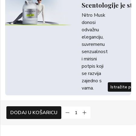
Scentologije je sti
Nitro Musk
donosi
odvažnu
eleganciju,
suvremenu
senzualnost
i mirisni
potpis koji
se razvija
zajedno s
Istražite po
vama.
DODAJ U KOŠARICU