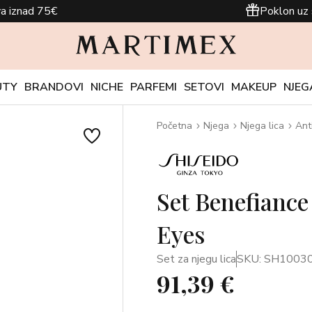
a iznad 75€
Poklon uz 
UTY
BRANDOVI
NICHE
PARFEMI
SETOVI
MAKEUP
NJEG
Početna
Njega
Njega lica
Ant
Set Benefiance
Eyes
Set za njegu lica
SKU: SH1003
91,39 €