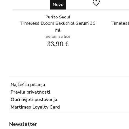
Novo
Purito Seoul
Timeless Bloom Bakuchiol Serum 30
Timeless
ml
Serum za lice
33,90 €
Najčešća pitanja
Pravila privatnosti
Opći uvjeti poslovanja
Martimex Loyalty Card
Newsletter