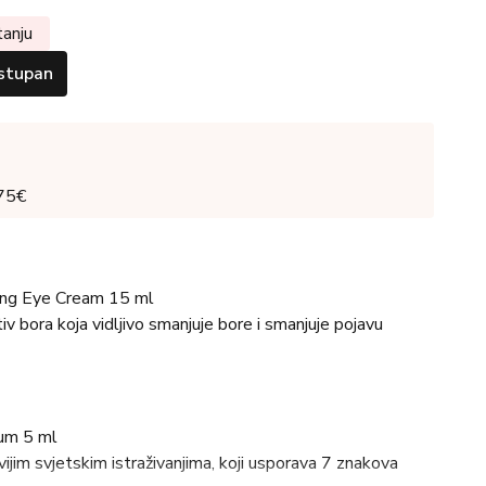
tanju
stupan
 75€
ng Eye Cream 15 ml
iv bora koja vidljivo smanjuje bore i smanjuje pojavu
um 5 ml
vijim svjetskim istraživanjima, koji usporava 7 znakova