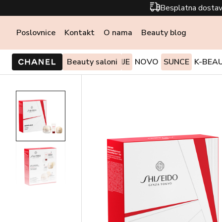
Besplatna dostav
Poslovnice
Kontakt
O nama
Beauty blog
PONUDE I AKCIJE
Beauty saloni
NOVO
SUNCE
K-BEA