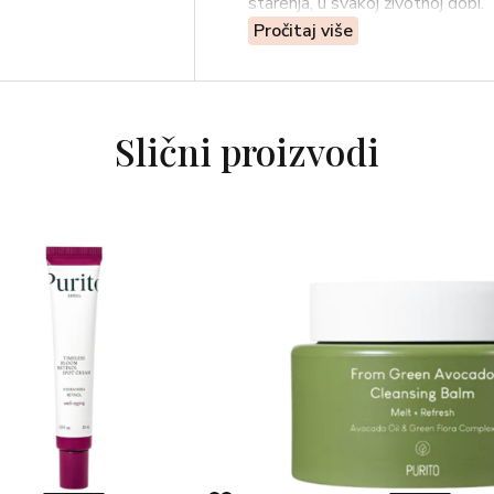
starenja, u svakoj životnoj dobi.
Pročitaj više
BENEFIANCE Wrinkle Smoothi
Hidratantna i svilenkasta krema 
UPOTREBA: KORAK 1: ULTIMU
Slični proizvodi
Koristiti ujutro i navečer, nakon č
KORAK 2: BENEFIANCE Wrinkl
Uzeti kremu prstima i nanijeti na
licu, počnite s većim područjima 
prema van.
KORAK 3: BENEFIANCE Wrinkl
Koristeći vrh prstenjaka, uzmite 
nanesite na područje oko očiju.
SASTOJCI: BENEFIANCE Wrink
INGREDIENTI: WATER(AQU
OIL(PARAFFINUM LIQUIDUM/
PARAFFIN･MICROCRYSTALLI