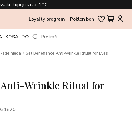
svaku kupnju iznad 10€
Loyalty program
Poklon bon
A
KOSA
DODACI
OUTLET
i-age njega
Set Benefiance Anti-Wrinkle Ritual for Eyes
 Anti-Wrinkle Ritual for
031820