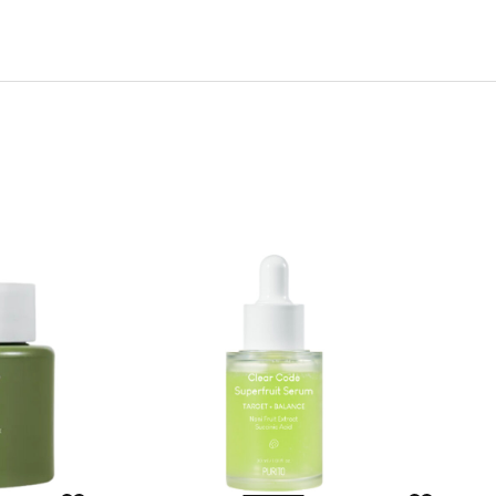
ng Cream 15 ml
koja djeluje na bore, suhoću i gubitak elastičnosti kože.
NE Power Infusing Serum
išćenja lica i nanosa losiona.
e Smoothing Cream
 obraze, čelo, nos i bradu. Nježno raspodijelite kremu po
kao što su obrazi i čelo, a zatim nastavite od centra lica
e Smoothing Eye Cream
količinu proizvoda veličine zrna riže za oba oka i nježno
le Smoothing Eye Cream
A/EAU)･HYDROGENATED POLYDECENE･MINERAL
HUILE MINERALE)･GLYCERIN･BUTYLENE GLYCOL･
NE WAX(CERA MICROCRISTALLINA/CIRE