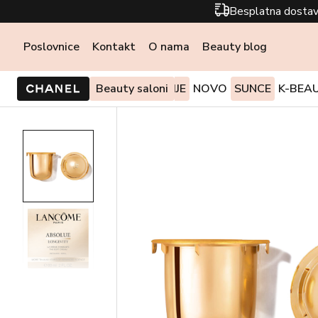
Besplatna dostav
Poslovnice
Kontakt
O nama
Beauty blog
PONUDE I AKCIJE
Beauty saloni
NOVO
SUNCE
K-BEA