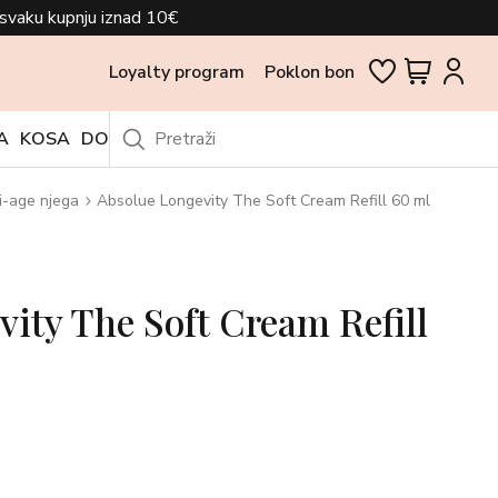
svaku kupnju iznad 10€
Loyalty program
Poklon bon
A
KOSA
DODACI
OUTLET
i-age njega
Absolue Longevity The Soft Cream Refill 60 ml
ity The Soft Cream Refill