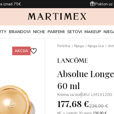
a iznad 75€
Poklon uz 
UTY
BRANDOVI
NICHE
PARFEMI
SETOVI
MAKEUP
NJEG
Početna
Njega
Njega lica
Ant
AKCIJA
Absolue Longev
60 ml
Krema za lice
SKU: LM141200
177,68 €
236,90 €
NC u zadnjih 30 dana:
236,90 €