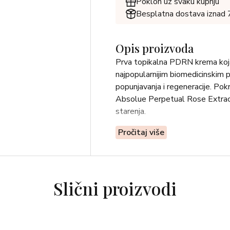
Poklon uz svaku kupnju
Besplatna dostava iznad
Opis proizvoda
Prva topikalna PDRN krema koja 
najpopularnijim biomedicinskim
popunjavanja i regeneracije. P
Absolue Perpetual Rose Extract™
starenja.
Pročitaj više
Slični proizvodi