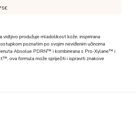
 75€
vidljivo produžuje mladolikost kože, inspirirana
 postupkom poznatim po svojim neviđenim učincima
okrenuta Absolue PDRN™ i kombinirana s Pro-Xylane™ i
, ova formula može spriječiti i ispraviti znakove