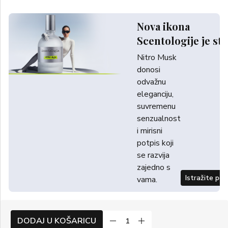
Nova ikona
Scentologije je sti
Nitro Musk
donosi
odvažnu
eleganciju,
suvremenu
senzualnost
i mirisni
potpis koji
se razvija
zajedno s
Istražite po
vama.
DODAJ U KOŠARICU