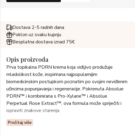
Dostava 2-5 radnih dana
Poklon uz svaku kupnju
Besplatna dostava iznad 75€
Opis proizvoda
Prva topikalna PDRN krema koja vidljivo produžuje
mladolikost kože, inspirirana najpopularnijim
biomedicinskim postupkom poznatim po svojim neviđenim
učincima popunjavanja i regeneracije. Pokrenuta Absolue
PDRN™ i kombinirana s Pro-Xylane™ i Absolue
Perpetual Rose Extract™, ova formula može spriječiti i
ispraviti znakove starenja.
Pročitaj više