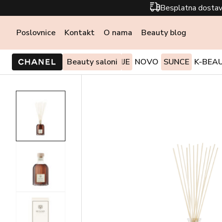
Besplatna dostav
Poslovnice
Kontakt
O nama
Beauty blog
PONUDE I AKCIJE
Beauty saloni
NOVO
SUNCE
K-BEA