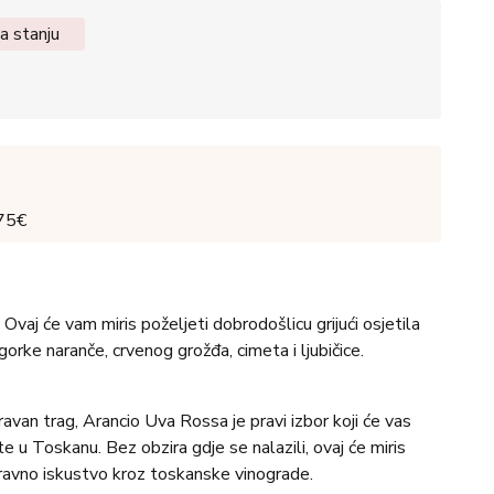
a stanju
 75€
Ovaj će vam miris poželjeti dobrodošlicu grijući osjetila
 gorke naranče, crvenog grožđa, cimeta i ljubičice.
avan trag, Arancio Uva Rossa je pravi izbor koji će vas
e u Toskanu. Bez obzira gdje se nalazili, ovaj će miris
ravno iskustvo kroz toskanske vinograde.