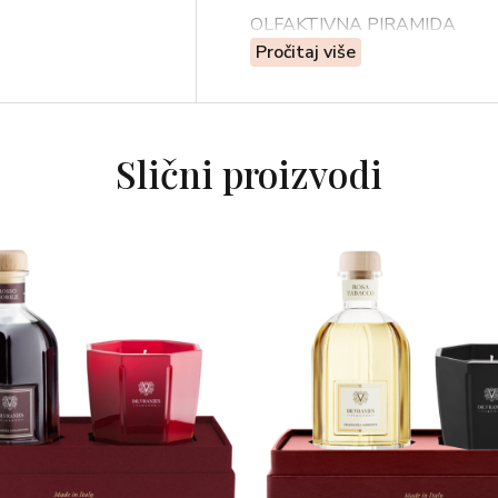
OLFAKTIVNA PIRAMIDA
Pročitaj više
-Gorka naranča, mandarina
-Crveno grožđe, ruža, magnolija
-Ljubičica, cimet, drvo breze
Slični proizvodi
Svježa i ugodna priča u kojoj se
ružama, magnolijom, ljubičicom,
iznenađenju koje čeka da bude o