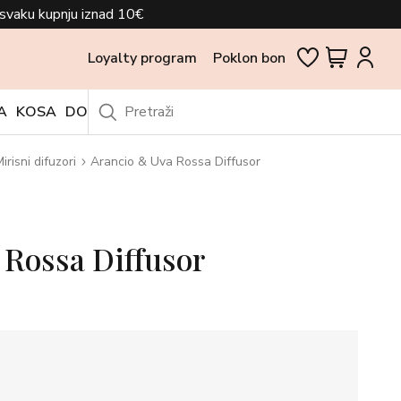
svaku kupnju iznad 10€
Loyalty program
Poklon bon
A
KOSA
DODACI
OUTLET
irisni difuzori
Arancio & Uva Rossa Diffusor
 Rossa Diffusor