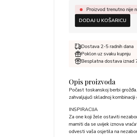
Proizvod trenutno nije n
DODAJ U KOŠARICU
Dostava 2-5 radnih dana
Poklon uz svaku kupnju
Besplatna dostava iznad
Opis proizvoda
Počast toskanskoj berbi grožđa. 
zahvaljujući skladnoj kombinaciji
INSPIRACIJA
Za one koji žele ostaviti nezabor
mamiti da se uvijek iznova vraćat
odvesti vaša osjetila na nezabo