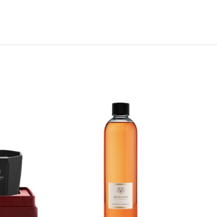
 gorka naranča i mandarina susreću s crvenim grožđem,
 cimetom i drvetom breze, kako bi dali život ukusnom
tkriveno.