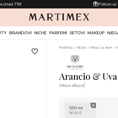
a iznad 75€
Poklon uz 
UTY
BRANDOVI
NICHE
PARFEMI
SETOVI
MAKEUP
NJEG
Početna
Niche
Mirisi za dom
M
Arancio & Uva
Mirisni difuzor
500 ml
96,00 €