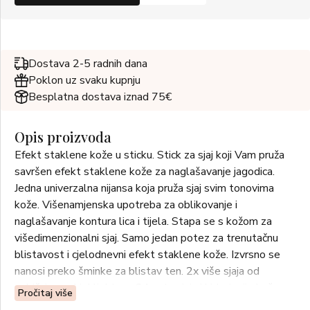
Dostava 2-5 radnih dana
Poklon uz svaku kupnju
Besplatna dostava iznad 75€
Opis proizvoda
Efekt staklene kože u sticku. Stick za sjaj koji Vam pruža
savršen efekt staklene kože za naglašavanje jagodica.
Jedna univerzalna nijansa koja pruža sjaj svim tonovima
kože. Višenamjenska upotreba za oblikovanje i
naglašavanje kontura lica i tijela. Stapa se s kožom za
višedimenzionalni sjaj. Samo jedan potez za trenutačnu
blistavost i cjelodnevni efekt staklene kože. Izvrsno se
nanosi preko šminke za blistav ten. 2x više sjaja od
uobičajenog highlightera. 24 sata sjaja i hidratacije kože.
Pročitaj više
Koso rezani vrh pod kutom od 19° za precizno nanošenje.