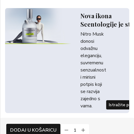
Nova ikona
Scentologije je sti
Nitro Musk
donosi
odvažnu
eleganciju,
suvremenu
senzualnost
i mirisni
potpis koji
se razvija
zajedno s
Istražite po
vama.
DODAJ U KOŠARICU