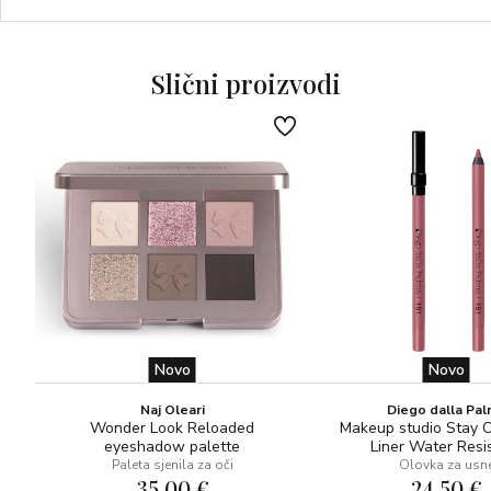
Nanesite prstima ili kistom i lagano utapkajte na obraze.
Slični proizvodi
Novo
Novo
Naj Oleari
Diego dalla Pa
Wonder Look Reloaded
Makeup studio Stay 
eyeshadow palette
Liner Water Resi
Paleta sjenila za oči
Olovka za usn
35,00 €
24,50 €