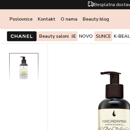
Besplatna dostav
Poslovnice
Kontakt
O nama
Beauty blog
PONUDE I AKCIJE
Beauty saloni
NOVO
SUNCE
K-BEA