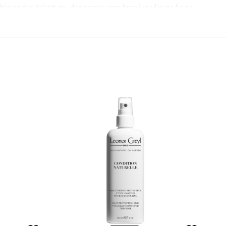
dnje grube teksture, donosimo vam hranjivo ulje za kosu
tjecajima koji je mogu oslabiti i oštetiti, no ovo hranjivo
ge, smanjujući lomljenje kose za nevjerojatnih 82%.
put ulja makadamije i arganovog ulja, ovao hranjivo ulje
, pružajući dubinsku obnovu.
 obnovljena, već i zrači svilenkastom mekoćom.
eposlušne kovrče, čime olakšava stiliziranje, dok štiti
tetnih faktora.
ratantnim svojstvima, dodatno pruža intenzivnu njegu,
 hidratizirana i zaštićena.
ebnom za sušenje kose fenom i u elegantnom, zdravom
ga redovito i doživite transformaciju svoje kose.