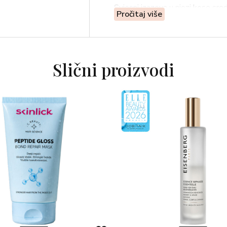
Svjesni izazova u njezi kose sre
Pročitaj više
kao odgovor na vaše potrebe.
Kosa je često izložena vanjskim u
ulje postavlja novi standard nje
Slični proizvodi
Obogaćeno esencijalnim uljima po
za kosu prodire u srž svake vlasi
Rezultat je kosa koja nije samo
Ovaj tretman dodatno zaglađuje n
od toplinskih tretmana i drugih š
Vitamin E, poznat po svojim hid
osiguravajući da vaša kosa ostane
Uživajte u manje vremena potr
izgledu.
Za najbolje rezultate, koristite 