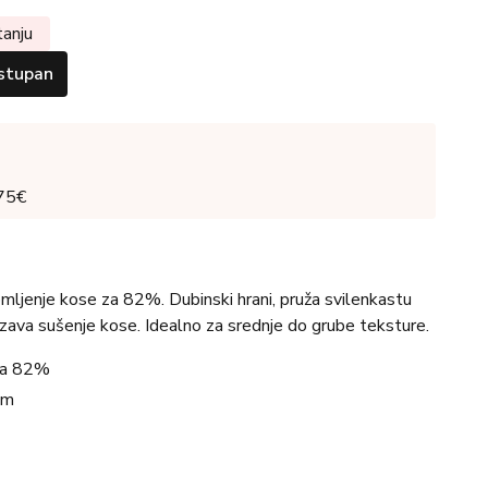
tanju
stupan
 75€
omljenje kose za 82%. Dubinski hrani, pruža svilenkastu
brzava sušenje kose. Idealno za srednje do grube teksture.
 za 82%
om