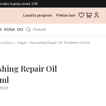
svaku kupnju iznad 10€
Loyalty program
Poklon bon
A
KOSA
DODACI
OUTLET
a za kosu
Vegan – Nourishing Repair Oil Treatment 125 ml
shing Repair Oil
 ml
9818