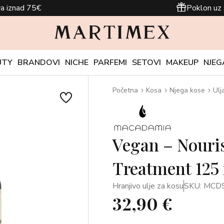
a iznad 75€
Poklon uz 
UTY
BRANDOVI
NICHE
PARFEMI
SETOVI
MAKEUP
NJEG
Početna
Kosa
Njega kose
Ulj
Vegan – Nouri
Treatment 125
Hranjivo ulje za kosu
SKU: MCD
32,90 €