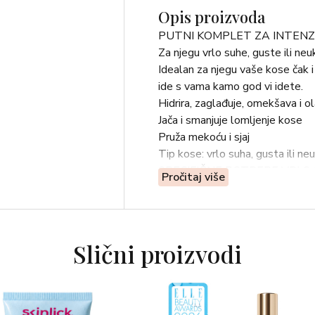
Opis proizvoda
PUTNI KOMPLET ZA INTENZ
Za njegu vrlo suhe, guste ili neu
Idealan za njegu vaše kose čak i
ide s vama kamo god vi idete.
Hidrira, zaglađuje, omekšava i o
Jača i smanjuje lomljenje kose
Pruža mekoću i sjaj
Tip kose: vrlo suha, gusta ili ne
SPECIFIČNE POTREBE VRLO 
Pročitaj više
Vrlo suha, gusta ili neukrotiva ko
teška za raščešljavanje. Zahtijev
Potrebni su joj obnavljajući i ome
po duljini i na vrhovima, čime kos
Slični proizvodi
Ovaj putni komplet za intenzivnu 
PROIZVODI
Huile de Leonor Greyl 25ml
Shampooing Crème Moelle de