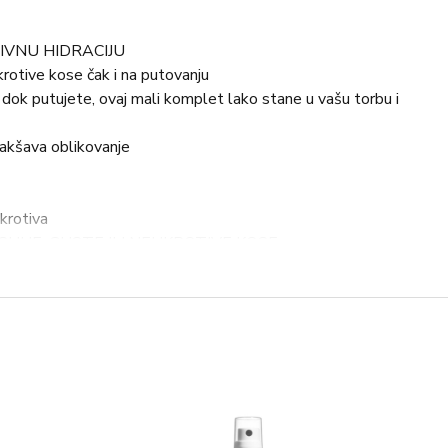
IVNU HIDRACIJU
krotive kose čak i na putovanju
 dok putujete, ovaj mali komplet lako stane u vašu torbu i
lakšava oblikovanje
ukrotiva
SUHE, GUSTE ILI NEUKROTIVE KOSE
sa može biti beživotna, ispucana, lomljiva, dehidrirana i
a rutinu njege prilagođenu svojoj prirodi.
kšavajući tretmani koji dubinski djeluju na hidriranje vlakna
i pružaju mekoću, sjaj i blistavost.
hidraciju najbolji je saveznik za izrazito dehidriranu kosu.
 Bambou 50ml