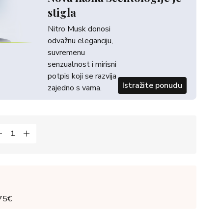
stigla
Nitro Musk donosi
odvažnu eleganciju,
suvremenu
senzualnost i mirisni
potpis koji se razvija
Istražite ponudu
zajedno s vama.
 75€