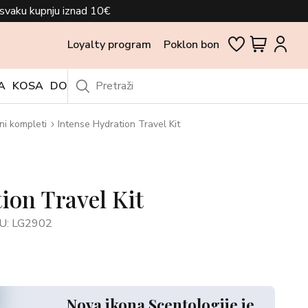
svaku kupnju iznad 10€
Loyalty program
Poklon bon
A
KOSA
DODACI
OUTLET
ni kompleti
Intense Hydration Travel Kit
ion Travel Kit
U: LG2902
Nova ikona Scentologije je