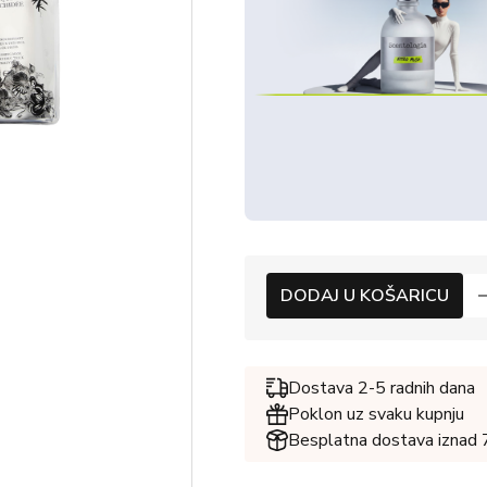
DODAJ U KOŠARICU
Dostava 2-5 radnih dana
Poklon uz svaku kupnju
Besplatna dostava iznad