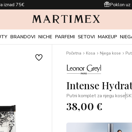
a iznad 75€
Poklon uz 
UTY
BRANDOVI
NICHE
PARFEMI
SETOVI
MAKEUP
NJEG
Početna
Kosa
Njega kose
Put
Intense Hydrat
Putni komplet za njegu kose
SK
38,00 €