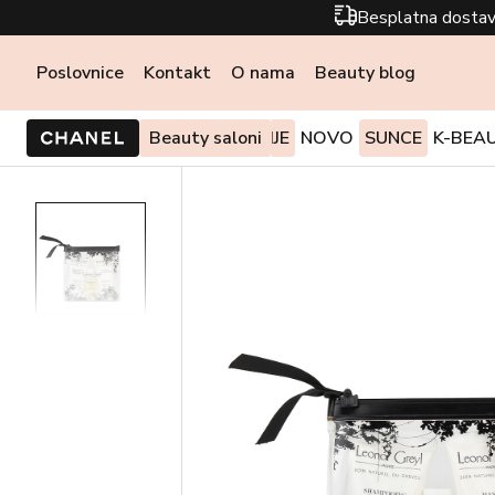
Besplatna dostav
Poslovnice
Kontakt
O nama
Beauty blog
PONUDE I AKCIJE
Beauty saloni
NOVO
SUNCE
K-BEA