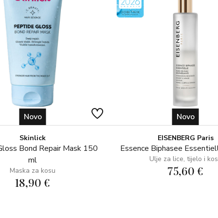
Masque à l’Orchidée 50ml
Novo
Novo
Skinlick
EISENBERG Paris
Gloss Bond Repair Mask 150
Essence Biphasee Essentiel
Ulje za lice, tijelo i ko
ml
75,60 €
Maska za kosu
18,90 €