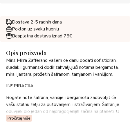
Dostava 2-5 radnih dana
Poklon uz svaku kupnju
Besplatna dostava iznad 75€
Opis proizvoda
Miris Mirra Zafferano vašem će danu dodati sofisticiran,
sladak i gurmanski dodir zahvaljujući notama bergamota,
mira i jantara, prožetih šafranom, tamjanom i vanilijom.
INSPIRACIJA
Bogate note šafrana, vanilije i bergamota zadovoljit će
vašu stalnu želju za putovanjem i istraživanjem. Šafran je
oduvijek bio jedan od najdragocjenijih začina na planeti. U
kombinaciji s zrnom Tonke, još jednim jedinstvenim
Pročitaj više
cijenjenim blagom slavljenim od početka vremena, daje