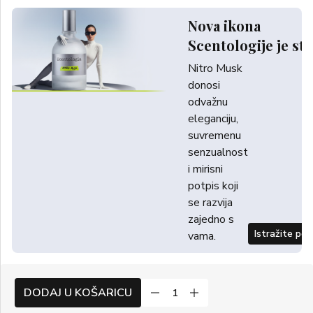
Nova ikona
Scentologije je sti
Nitro Musk
donosi
odvažnu
eleganciju,
suvremenu
senzualnost
i mirisni
potpis koji
se razvija
zajedno s
Istražite po
vama.
DODAJ U KOŠARICU