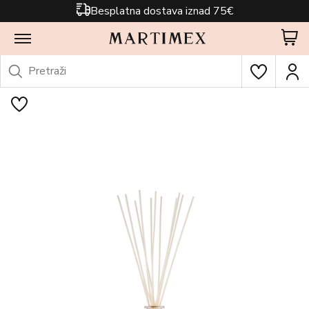
Besplatna dostava iznad 75€