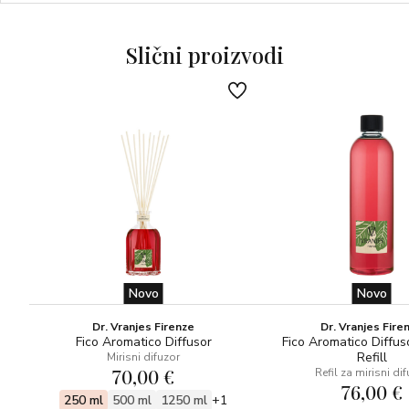
ovom mirisu sunčanu i zavodljivu osobnost koja obavija
ljubitelje luksuza u neprestanom kretanju.
Slični proizvodi
OLFAKTIVNA PIRAMIDA
-Elemi, bergamot
-Zrno Tonke, tamjan, jantar
-Vanilija, šafran
Mirra Zafferano ima ugodnu i obavijajuću osobnost s
gornjim notama elemija i bergamota, nakon kojih slijedi
srce od zrna Tonke, tamjana, jantara, s bazom vanilije i
šafrana.
Novo
Novo
Dr. Vranjes Firenze
Dr. Vranjes Fire
Fico Aromatico Diffusor
Fico Aromatico Diffus
Refill
Mirisni difuzor
70,00 €
Refil za mirisni di
76,00 €
250 ml
500 ml
1250 ml
+1