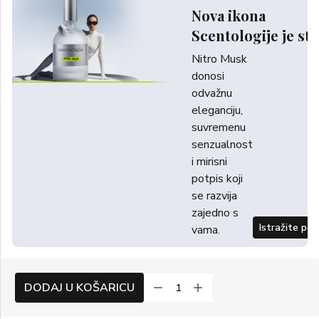
Nova ikona
Scentologije je sti
Nitro Musk
donosi
odvažnu
eleganciju,
suvremenu
senzualnost
i mirisni
potpis koji
se razvija
zajedno s
Istražite po
vama.
DODAJ U KOŠARICU