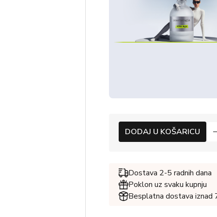
DODAJ U KOŠARICU
Dostava 2-5 radnih dana
Poklon uz svaku kupnju
Besplatna dostava iznad