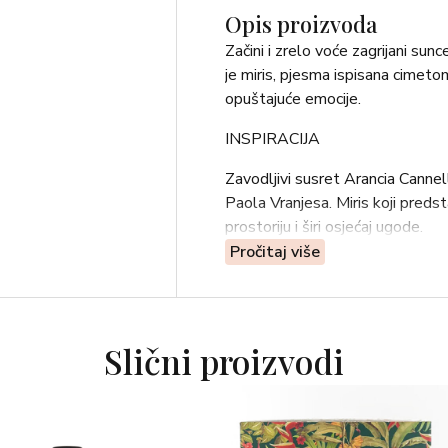
Opis proizvoda
Začini i zrelo voće zagrijani sun
je miris, pjesma ispisana cimeto
opuštajuće emocije.
INSPIRACIJA
Zavodljivi susret Arancia Canne
Paola Vranjesa. Miris koji predst
prostoriju i širi osjećaj ugode.
Pročitaj više
OLFAKTIVNA PIRAMIDA
-Cvjetovi gorke naranče
-Naranča
Slični proizvodi
-Cimet
Arancio Cannella ima toplu i sv
nakon kojih slijedi srce naranče 