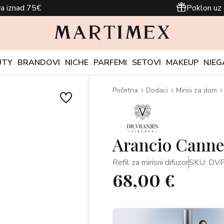
a iznad 75€
Poklon uz 
UTY
BRANDOVI
NICHE
PARFEMI
SETOVI
MAKEUP
NJEG
Početna
Dodaci
Mirisi za dom
Arancio Cannel
Refil za mirisni difuzor
SKU: DV
68,00 €