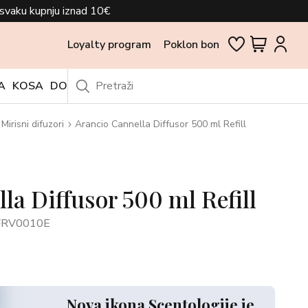
svaku kupnju iznad 10€
Loyalty program
Poklon bon
A
KOSA
DODACI
OUTLET
Mirisni difuzori
Arancio Cannella Diffusor 500 ml Refill
la Diffusor 500 ml Refill
FRV0010E
Nova ikona Scentologije je