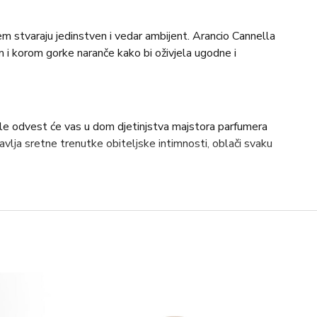
cem stvaraju jedinstven i vedar ambijent. Arancio Cannella
m i korom gorke naranče kako bi oživjela ugodne i
lle odvest će vas u dom djetinjstva majstora parfumera
avlja sretne trenutke obiteljske intimnosti, oblači svaku
ečanu osobnost, s gornjim notama cvijeta gorke naranče,
i cejlonski cimet kao bazna nota.