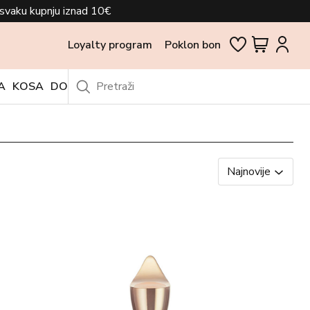
svaku kupnju iznad 10€
Loyalty program
Poklon bon
A
KOSA
DODACI
OUTLET
Najnovije