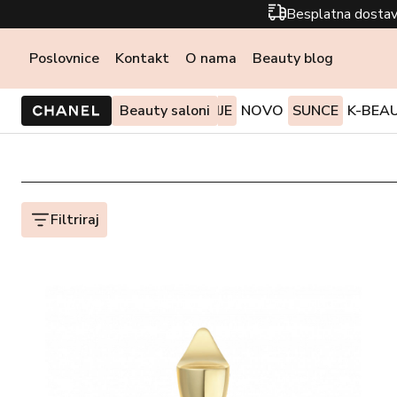
Besplatna dostav
Poslovnice
Kontakt
O nama
Beauty blog
PONUDE I AKCIJE
Beauty saloni
NOVO
SUNCE
K-BEA
Filtriraj