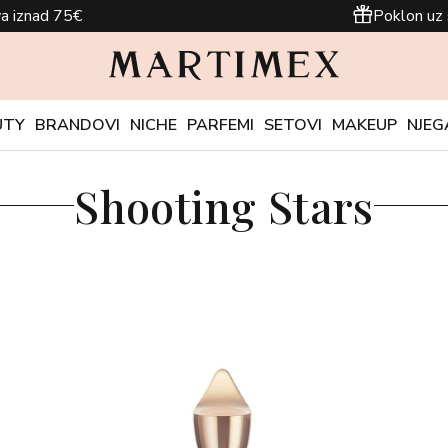
a iznad 75€
Poklon uz 
UTY
BRANDOVI
NICHE
PARFEMI
SETOVI
MAKEUP
NJEG
Shooting Stars