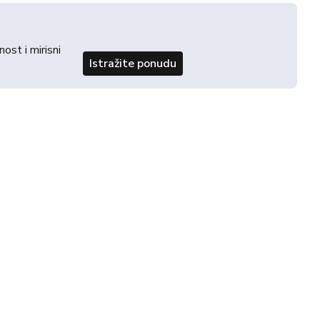
st i mirisni
Istražite ponudu