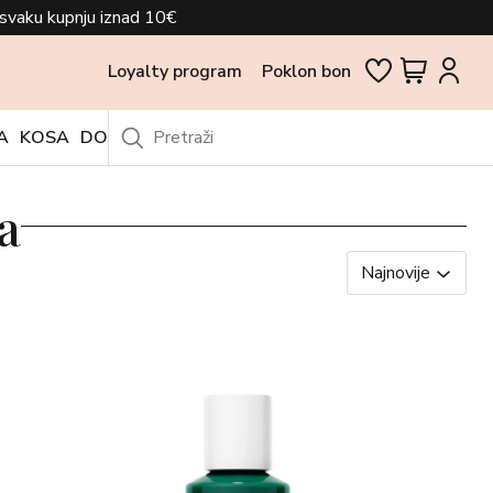
svaku kupnju iznad 10€
Loyalty program
Poklon bon
A
KOSA
DODACI
OUTLET
a
Najnovije