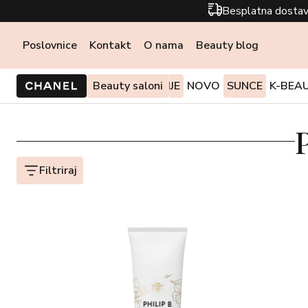
Besplatna dostav
Poslovnice
Kontakt
O nama
Beauty blog
PONUDE I AKCIJE
Beauty saloni
NOVO
SUNCE
K-BEA
Filtriraj