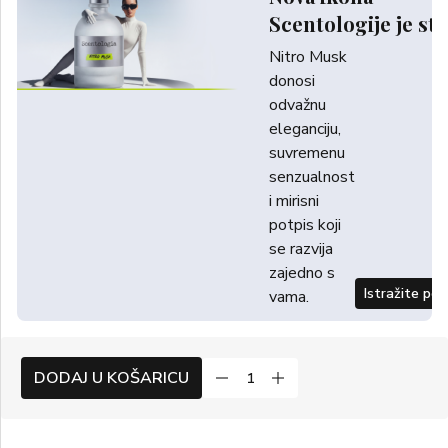
Scentologije je sti
Nitro Musk
donosi
odvažnu
eleganciju,
suvremenu
senzualnost
i mirisni
potpis koji
se razvija
zajedno s
Istražite po
vama.
DODAJ U KOŠARICU