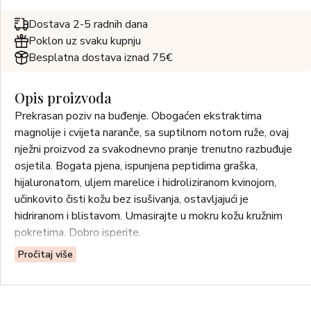
Dostava 2-5 radnih dana
Poklon uz svaku kupnju
Besplatna dostava iznad 75€
Opis proizvoda
Prekrasan poziv na buđenje. Obogaćen ekstraktima
magnolije i cvijeta naranče, sa suptilnom notom ruže, ovaj
nježni proizvod za svakodnevno pranje trenutno razbuđuje
osjetila. Bogata pjena, ispunjena peptidima graška,
hijaluronatom, uljem marelice i hidroliziranom kvinojom,
učinkovito čisti kožu bez isušivanja, ostavljajući je
hidriranom i blistavom. Umasirajte u mokru kožu kružnim
pokretima. Dobro isperite.
Pročitaj više