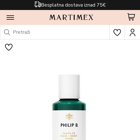
Besplatna dostava iznad 75€