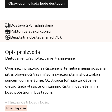
Obavijesti me kada bude dostupan
Dostava 2-5 radnih dana
Poklon uz svaku kupnju
Besplatna dostava iznad 75€
Opis proizvoda
Djelovanje: Uravnoteživanje + smirivanje
Ovaj nježni proizvod za čišćenje iz temelja mijenja pospana
jutra, obavijajući Vas mirisom svježeg planinskog zraka i
suncem ugrijane šume. Oživljujuća formula za čišćenje
cijelog tijela vlasište čini iznimno čistim i osvježenim, a
kosu poletnom i blistavom.
• Nježno čisti kosu i kožu.
• Hidrira i omekšava kosu zahvaljujući shea maslacu i
Pročitaj više