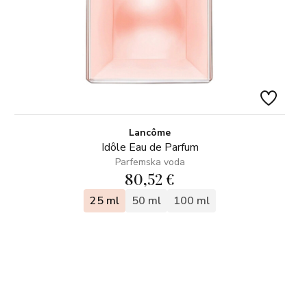
Lancôme
Idôle Eau de Parfum
Parfemska voda
80,52 €
25 ml
50 ml
100 ml