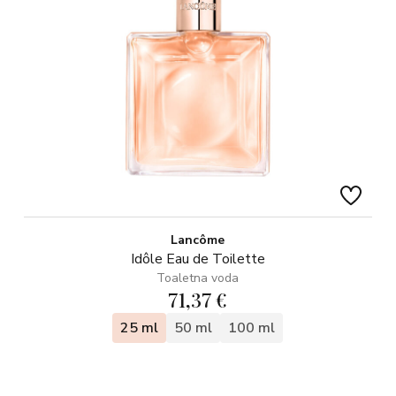
Lancôme
Idôle Eau de Toilette
Toaletna voda
71,37 €
25 ml
50 ml
100 ml