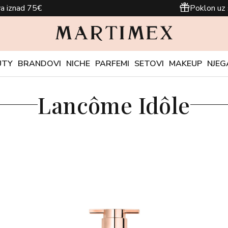
a iznad 75€
Poklon uz 
UTY
BRANDOVI
NICHE
PARFEMI
SETOVI
MAKEUP
NJEG
Lancôme Idôle