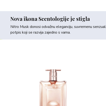
Nova ikona Scentologije je stigla
Nitro Musk donosi odvažnu eleganciju, suvremenu senzualno
potpis koji se razvija zajedno s vama.