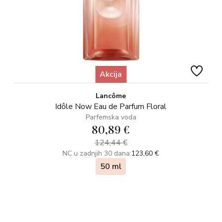
Akcija
Lancôme
Idôle Now Eau de Parfum Floral
Parfemska voda
80,89 €
124,44 €
NC u zadnjih 30 dana:
123,60 €
50 ml