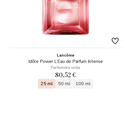
Lancôme
Idôle Power L’Eau de Parfum Intense
Parfemska voda
80,52 €
25 ml
50 ml
100 ml