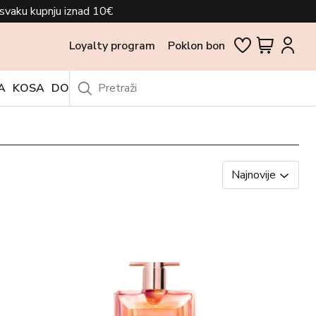
svaku kupnju iznad 10€
Loyalty program
Poklon bon
A
KOSA
DODACI
OUTLET
Najnovije