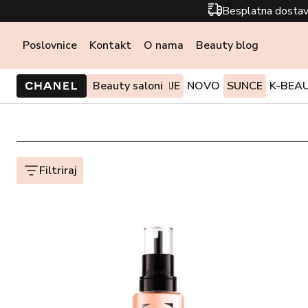
Besplatna dostav
Poslovnice
Kontakt
O nama
Beauty blog
PONUDE I AKCIJE
Beauty saloni
NOVO
SUNCE
K-BEA
Filtriraj