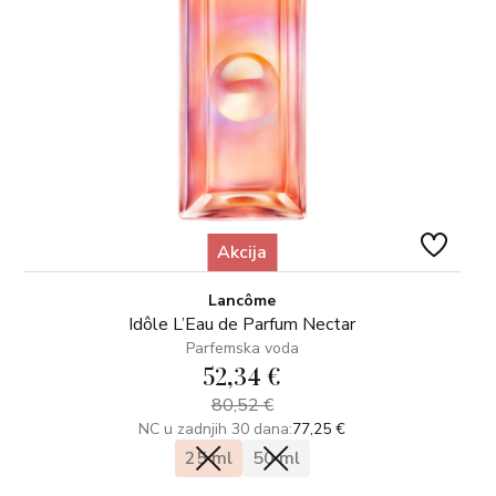
Akcija
Lancôme
Idôle L’Eau de Parfum Nectar
Parfemska voda
52,34 €
80,52 €
NC u zadnjih 30 dana:
77,25 €
25 ml
50 ml