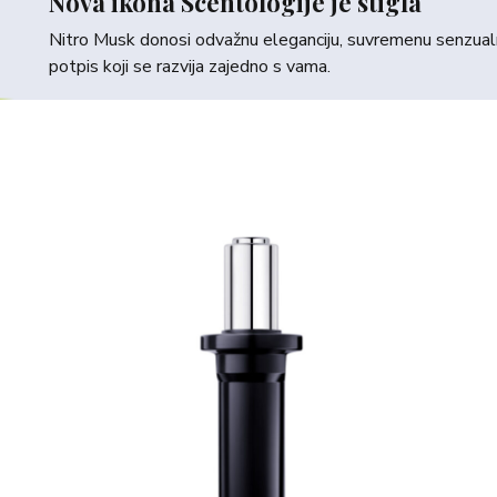
Nova ikona Scentologije je stigla
Nitro Musk donosi odvažnu eleganciju, suvremenu senzualno
potpis koji se razvija zajedno s vama.