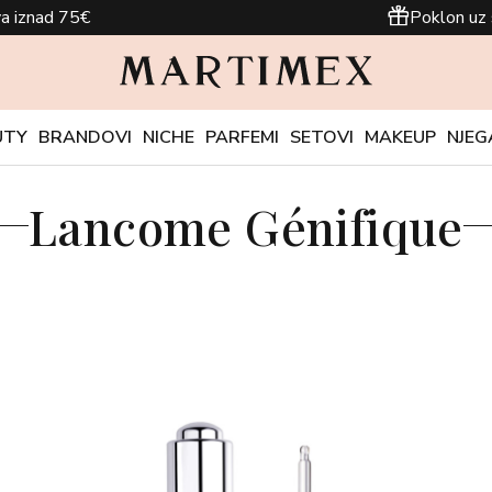
a iznad 75€
Poklon uz 
UTY
BRANDOVI
NICHE
PARFEMI
SETOVI
MAKEUP
NJEG
Lancome Génifique