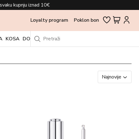
svaku kupnju iznad 10€
Loyalty program
Poklon bon
A
KOSA
DODACI
OUTLET
Najnovije