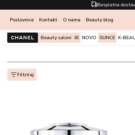
Besplatna dostav
Poslovnice
Kontakt
O nama
Beauty blog
PONUDE I AKCIJE
Beauty saloni
NOVO
SUNCE
K-BEA
Filtriraj