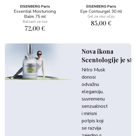
EISENBERG Paris
EISENBERG Paris
Essential Moisturising
Eye Contourgel 30 ml
Balm 75 ml
Gel za oko očiju
85,00 €
Balzam za lice
72,00 €
Nova ikona
Scentologije je sti
Nitro Musk
donosi
odvažnu
eleganciju,
suvremenu
senzualnost
i mirisni
potpis koji
se razvija
zajedno s