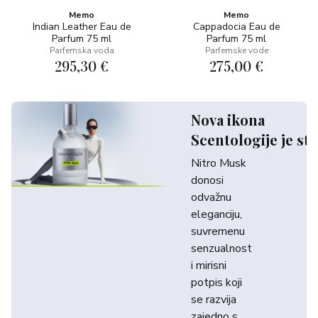
Memo
Memo
Indian Leather Eau de
Cappadocia Eau de
Parfum 75 ml
Parfum 75 ml
Parfemska voda
Parfemske vode
295,30 €
275,00 €
Nova ikona
Scentologije je sti
Nitro Musk
donosi
odvažnu
eleganciju,
suvremenu
senzualnost
i mirisni
potpis koji
se razvija
zajedno s