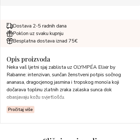
Dostava 2-5 radnih dana
Poklon uz svaku kupnju
Besplatna dostava iznad 75€
Opis proizvoda
Neka vaš ljetni sjaj zablista uz OLYMPÉA Elixir by
Rabanne: intenzivan, sunčan ženstveni potpis sočnog
ananasa, dragocjenog jasmina i tropskog monoïa koji
dočarava toplinu zlatnih zraka zalaska sunca dok
obasjavaju kožu svjetlošću.
Pročitaj više