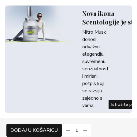
Nova ikona
Scentologije je sti
Nitro Musk
donosi
odvažnu
eleganciju,
suvremenu
senzualnost
i mirisni
potpis koji
se razvija
zajedno s
Istražite po
vama.
DODAJ U KOŠARICU