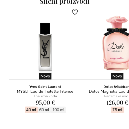
Slični proizvodi
Novo
Novo
Yves Saint Laurent
Dolce&Gabba
MYSLF Eau de Toilette Intense
Dolce Magnolia Eau 
Toaletna voda
Parfemska vod
95,00 €
126,00 €
40 ml
60 ml
100 ml
75 ml