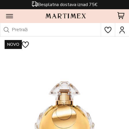
Besplatna dostava iznad 75€
NOVO