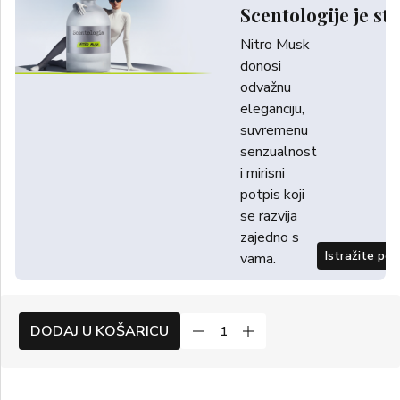
Scentologije je sti
Nitro Musk
donosi
odvažnu
eleganciju,
suvremenu
senzualnost
i mirisni
potpis koji
se razvija
zajedno s
Istražite po
vama.
DODAJ U KOŠARICU