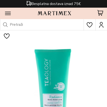
Besplatna dostava iznad 75€