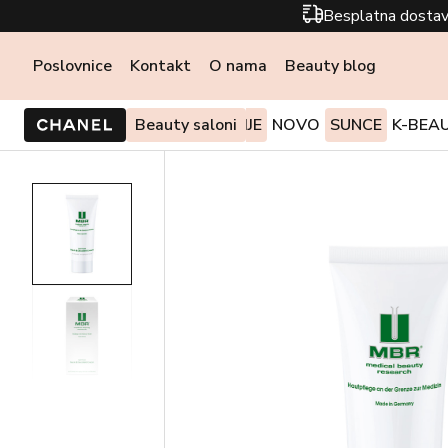
Besplatna dostav
Poslovnice
Kontakt
O nama
Beauty blog
PONUDE I AKCIJE
Beauty saloni
NOVO
SUNCE
K-BEA