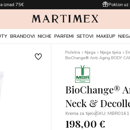
a iznad 75€
Poklon uz 
UTY
BRANDOVI
NICHE
PARFEMI
SETOVI
MAKEUP
NJEG
Početna
Njega
Njega tijela
En
BioChange® Anti-Aging BODY CAR
BioChange® A
Neck & Decoll
Krema za tijelo
SKU: MBR0161
198,00 €