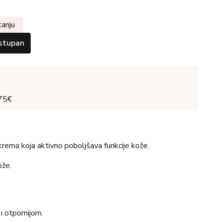
tanju
stupan
 75€
 krema koja aktivno poboljšava funkcije kože.
ože.
i otpornijom.