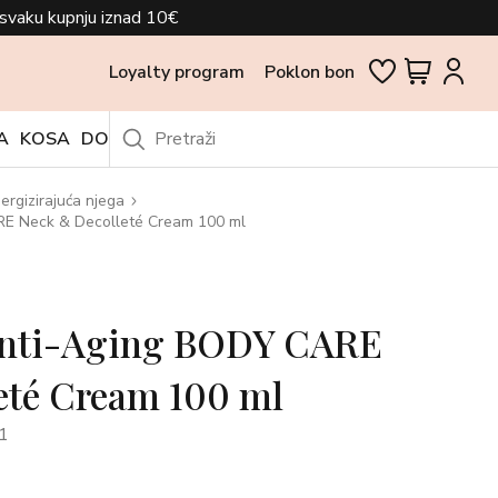
svaku kupnju iznad 10€
Loyalty program
Poklon bon
A
KOSA
DODACI
OUTLET
ergizirajuća njega
E Neck & Decolleté Cream 100 ml
nti-Aging BODY CARE
eté Cream 100 ml
1