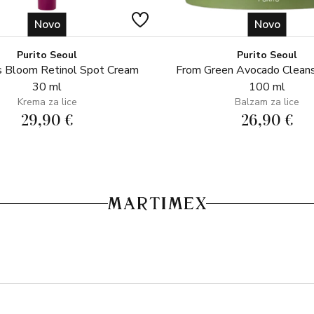
SASTOJCI: AQUA (WATER), 
Novo
Novo
EUROPAEA (OLIVE) FRUIT O
TRIGLYCERIDE, GLYCERIN, 
Purito Seoul
Purito Seoul
 Bloom Retinol Spot Cream
From Green Avocado Clean
CETEARYL ALCOHOL, POTAS
30 ml
100 ml
HYDROGENATED PALM GLYC
Krema za lice
Balzam za lice
SEED OIL, CRAMBE ABYSSINI
29,90 €
26,90 €
PARFUM (FRAGRANCE), PHE
ISOMERATE, AMMONIUM
ACRYLOYLDIMETHYLTAURATE
EXTRACT, SODIUM DEHYDRO
GLUTAMATE, NIACINAMIDE,
TOCOPHEROL, LIMONENE, 
(SUNFLOWER) SEED OIL, AL
CITRONELLOL, SODIUM CITRA