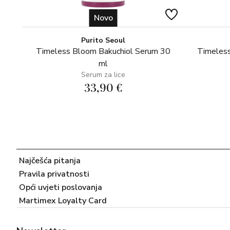
Novo
Purito Seoul
Timeless Bloom Bakuchiol Serum 30
Timeless
ml
Serum za lice
33,90 €
Najčešća pitanja
Pravila privatnosti
Opći uvjeti poslovanja
Martimex Loyalty Card