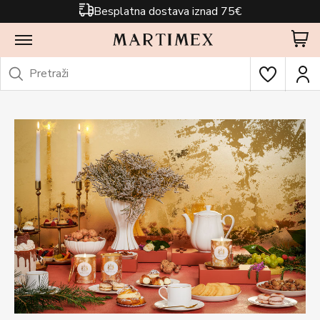
Besplatna dostava iznad 75€