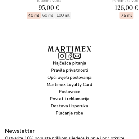
Toaletna voda
Parfemska vod
95,00 €
126,00 €
40 ml
60 ml
100 ml
75 ml
Najčešća pitanja
Pravila privatnosti
Opći uvjeti poslovanja
Martimex Loyalty Card
Poslovnice
Povrat i reklamacija
Dostava i isporuka
Plaćanje robe
Newsletter
Ostvarite 10% popusta prilikom sljedeće kupnje i prvi otkrijte