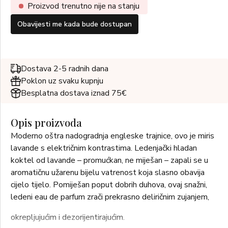
Proizvod trenutno nije na stanju
Obavijesti me kada bude dostupan
Dostava 2-5 radnih dana
Poklon uz svaku kupnju
Besplatna dostava iznad 75€
Opis proizvoda
Moderno oštra nadogradnja engleske trajnice, ovo je miris
lavande s električnim kontrastima. Ledenjački hladan
koktel od lavande – promućkan, ne miješan – zapali se u
aromatičnu užarenu bijelu vatrenost koja slasno obavija
cijelo tijelo. Pomiješan poput dobrih duhova, ovaj snažni,
ledeni eau de parfum zrači prekrasno deliričnim zujanjem,
okrepljujućim i dezorijentirajućim.