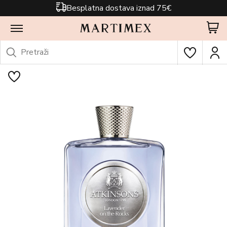
Besplatna dostava iznad 75€