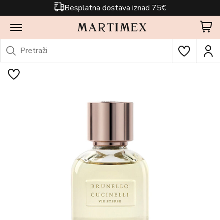
Besplatna dostava iznad 75€