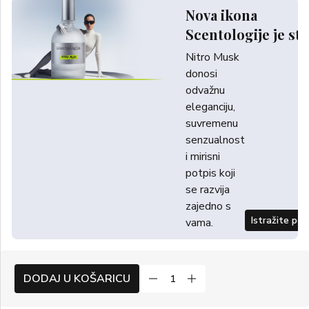
Nova ikona
Scentologije je sti
Nitro Musk
donosi
odvažnu
eleganciju,
suvremenu
senzualnost
i mirisni
potpis koji
se razvija
zajedno s
Istražite po
vama.
DODAJ U KOŠARICU