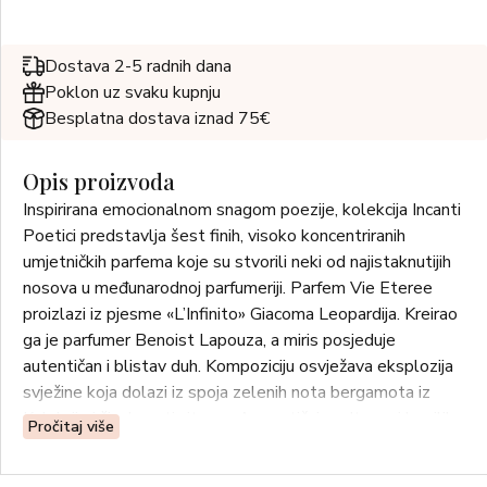
Dostava 2-5 radnih dana
Poklon uz svaku kupnju
Besplatna dostava iznad 75€
Opis proizvoda
Inspirirana emocionalnom snagom poezije, kolekcija Incanti
Poetici predstavlja šest finih, visoko koncentriranih
umjetničkih parfema koje su stvorili neki od najistaknutijih
nosova u međunarodnoj parfumeriji. Parfem Vie Eteree
proizlazi iz pjesme «L’Infinito» Giacoma Leopardija. Kreirao
ga je parfumer Benoist Lapouza, a miris posjeduje
autentičan i blistav duh. Kompoziciju osvježava eksplozija
svježine koja dolazi iz spoja zelenih nota bergamota iz
Kalabrije i živahnosti citrona. Aromatični podtonovi bosiljka
Pročitaj više
i začinski tonovi kardamoma daju akordu vibrantan i
prepoznatljiv karakter. Olfaktivno putovanje koje poziva