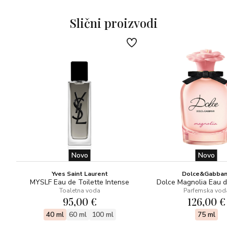
maštu da se upusti u kontemplativnu dimenziju.
Slični proizvodi
Novo
Novo
Yves Saint Laurent
Dolce&Gabba
MYSLF Eau de Toilette Intense
Dolce Magnolia Eau 
Toaletna voda
Parfemska vod
95,00 €
126,00 €
40 ml
60 ml
100 ml
75 ml