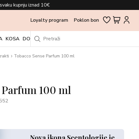
svaku kupnju iznad 10€
Loyalty program
Poklon bon
A
KOSA
DODACI
OUTLET
rakti
Tobacco Sense Parfum 100 ml
 Parfum 100 ml
552
Nova ikona Scentologije je