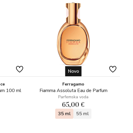
Novo
ice
Ferragamo
fum 100 ml
Fiamma Assoluta Eau de Parfum
Parfemska voda
65,00 €
35 ml
55 ml