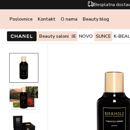
Besplatna dostav
Poslovnice
Kontakt
O nama
Beauty blog
PONUDE I AKCIJE
Beauty saloni
NOVO
SUNCE
K-BEA