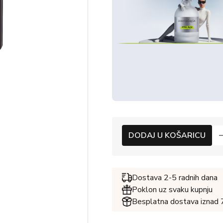
DODAJ U KOŠARICU
Dostava 2-5 radnih dana
Poklon uz svaku kupnju
Besplatna dostava iznad