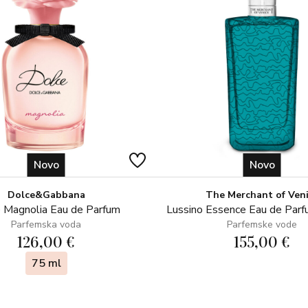
Novo
Novo
Dolce&Gabbana
The Merchant of Ven
 Magnolia Eau de Parfum
Lussino Essence Eau de Par
Parfemska voda
Parfemske vode
126,00 €
155,00 €
75 ml