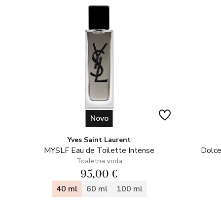
Novo
Yves Saint Laurent
MYSLF Eau de Toilette Intense
Dolce
Toaletna voda
95,00 €
40 ml
60 ml
100 ml