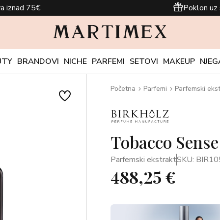
a iznad 75€
Poklon uz 
UTY
BRANDOVI
NICHE
PARFEMI
SETOVI
MAKEUP
NJEG
Početna
Parfemi
Parfemski ekst
Tobacco Sense
Parfemski ekstrakt
SKU: BIR10
488,25 €