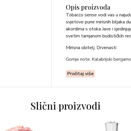
Opis proizvoda
Tobacco sense vodi vas u najudal
svjetove pune mirisnih biljaka 
akordima s otoka Jave i sjedinju
svetim tamjanom budističkih red
Mirisna obitelj: Drvenasti
Gornje note: Kalabrijski berga
Note srca: Esencija tamjana, Nit
Pročitaj više
Bazne note: Java drvo, Jantar Kaš
Slični proizvodi