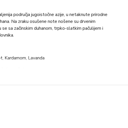
jenija područja jugoistočne azije, u netaknute prirodne
duhana. Na zraku osušene note nošene su drvenim
ju se sa začinskim duhanom, trpko-slatkim pačulijem i
ovnika.
mot, Kardamom, Lavanda
i šafrana, Duhana
mir, Esencija pačulija