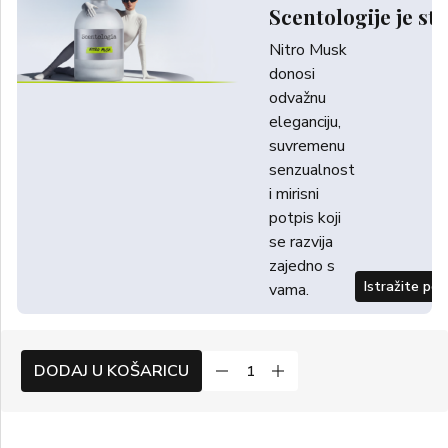
Scentologije je sti
Nitro Musk
donosi
odvažnu
eleganciju,
suvremenu
senzualnost
i mirisni
potpis koji
se razvija
zajedno s
Istražite po
vama.
DODAJ U KOŠARICU