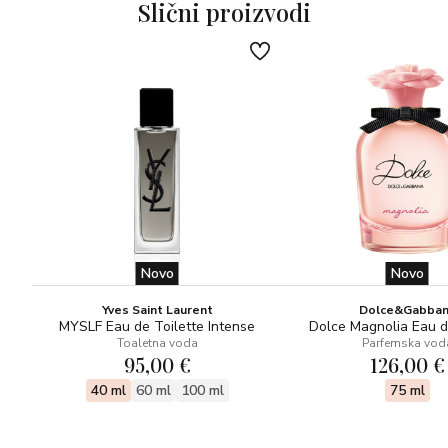
Slični proizvodi
Novo
Novo
Yves Saint Laurent
Dolce&Gabba
MYSLF Eau de Toilette Intense
Dolce Magnolia Eau 
Toaletna voda
Parfemska vod
95,00 €
126,00 €
40 ml
60 ml
100 ml
75 ml