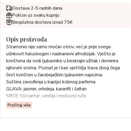
Dostava 2-5 radnih dana
Poklon uz svaku kupnju
Besplatna dostava iznad 75€
Opis proizvoda
Stramonio nije samo moćan otrov, već je prije svega
učinkovit halucinogen i nadnaravni afrodizijak. Vješto je
korištena da vodi ljubavnike u beskrajni užitak i dominira
njihovim srcima. Poznat je i kao vještičja trava zbog čega
čest korišten u čarobnjačkim ljubavnim napicima.
Suština zavođenja u kapljici kobnog parfema.
GLAVA: jasmin, orhideja, karanfil i šafran
SRCE: Sivi jantar, vanilija i mošusna ruža
BAZA: hrastova mahovina, crveni pačuli, ebanovina i mošus
Pročitaj više