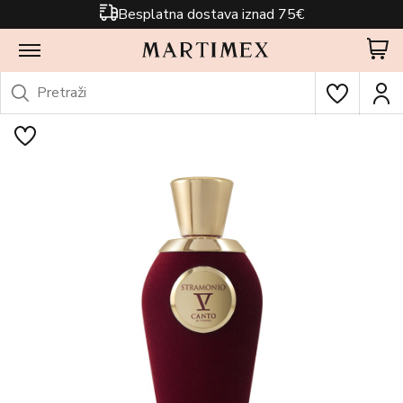
Besplatna dostava iznad 75€