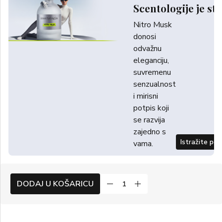
Scentologije je sti
Nitro Musk
donosi
odvažnu
eleganciju,
suvremenu
senzualnost
i mirisni
potpis koji
se razvija
zajedno s
Istražite po
vama.
DODAJ U KOŠARICU