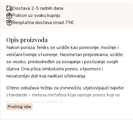
Dostava 2-5 radnih dana
Poklon uz svaku kupnju
Besplatna dostava iznad 75€
Opis proizvoda
Nakon poraza, feniks se uzdiže kao ponosnije, moćnije i
veličanstvenije stvorenje. Neometan preprekama, uzdiže
se visoko, predodređen za osvajanje i postizanje svojih
ciljeva. Ova ptica simbolizira ponos, otpornost i
nesalomljiv duh koji nadilazi očekivanja.
Otimo odražava težnju za izvrsnošću, utjelovljujući najviše
standarde – mirisna metafora koja opisuje ponos koji se
osjeća u svakom postignuću.
Pročitaj više
GORNJE NOTE: dunja, kardamom, rum
NOTE SRCA: duhan, praline, pačuli, tonka
BAZNE NOTE: cedrovina, vanilija, osmantus