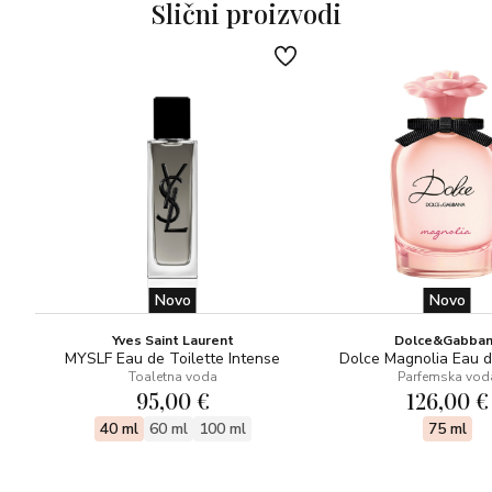
Slični proizvodi
Novo
Novo
Yves Saint Laurent
Dolce&Gabba
MYSLF Eau de Toilette Intense
Dolce Magnolia Eau 
Toaletna voda
Parfemska vod
95,00 €
126,00 €
40 ml
60 ml
100 ml
75 ml