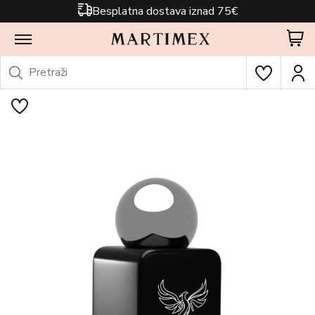
Besplatna dostava iznad 75€