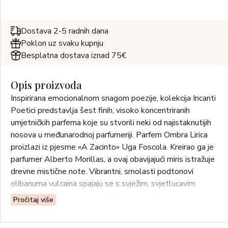
Dostava 2-5 radnih dana
Poklon uz svaku kupnju
Besplatna dostava iznad 75€
Opis proizvoda
Inspirirana emocionalnom snagom poezije, kolekcija Incanti
Poetici predstavlja šest finih, visoko koncentriranih
umjetničkih parfema koje su stvorili neki od najistaknutijih
nosova u međunarodnoj parfumeriji. Parfem Ombra Lirica
proizlazi iz pjesme «A Zacinto» Uga Foscola. Kreirao ga je
parfumer Alberto Morillas, a ovaj obavijajući miris istražuje
drevne mistične note. Vibrantni, smolasti podtonovi
olibanuma vulcaina spajaju se s svježim, svjetlucavim
notama cedrovine, stvarajući fascinantan kontrast.
Pročitaj više
Misteriozne note drva guayacana, pomiješane sa dimnim
ehoima drva ouda, daju kompoziciji obavijajući i enigmatičan