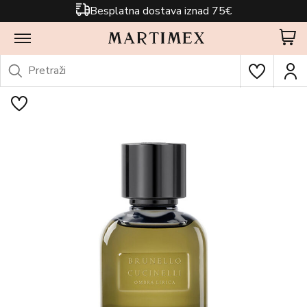
Besplatna dostava iznad 75€