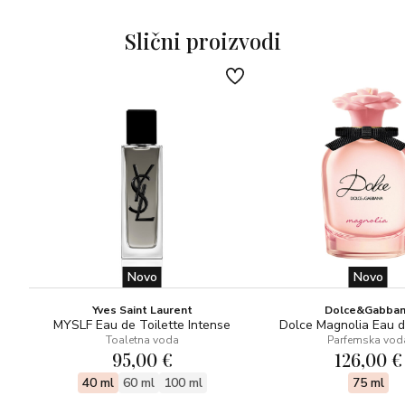
karakter.
Slični proizvodi
Novo
Novo
Yves Saint Laurent
Dolce&Gabba
MYSLF Eau de Toilette Intense
Dolce Magnolia Eau 
Toaletna voda
Parfemska vod
95,00 €
126,00 €
40 ml
60 ml
100 ml
75 ml