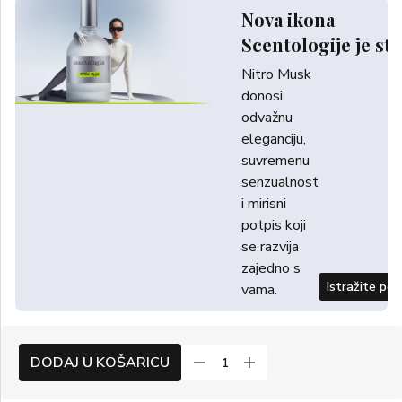
Nova ikona
Scentologije je sti
Nitro Musk
donosi
odvažnu
eleganciju,
suvremenu
senzualnost
i mirisni
potpis koji
se razvija
zajedno s
Istražite po
vama.
DODAJ U KOŠARICU