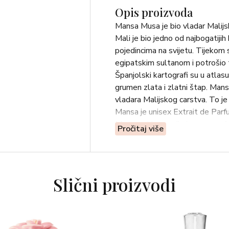
Opis proizvoda
Mansa Musa je bio vladar Malijs
Mali je bio jedno od najbogatiji
pojedincima na svijetu. Tijekom
egipatskim sultanom i potrošio to
Španjolski kartografi su u atlasu
grumen zlata i zlatni štap. Mansa 
vladara Malijskog carstva. To je
Mansa je unisex Extrait de Parf
Mansa miris osvojio je suce na 
Pročitaj više
više od 1000 prijava. Izabran nas
poziciju među 10 najboljih, pokaz
NOTE: Kupina, ružičasti papar, iris
mahovina i mošus.
Slični proizvodi
MAGIJA IZA BRANDA: Cilj Manse 
velikodušnost i bogatstvo. Pernoi
u povijesnim knjigama, naravno,
Mekku 1324. godine, putujući s