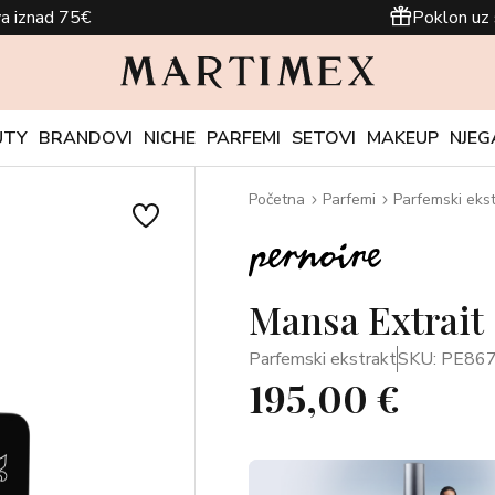
a iznad 75€
Poklon uz 
UTY
BRANDOVI
NICHE
PARFEMI
SETOVI
MAKEUP
NJEG
Početna
Parfemi
Parfemski ekst
Mansa Extrait
Parfemski ekstrakt
SKU: PE86
195,00 €