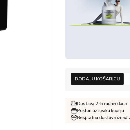
DODAJ U KOŠARICU
Dostava 2-5 radnih dana
Poklon uz svaku kupnju
Besplatna dostava iznad