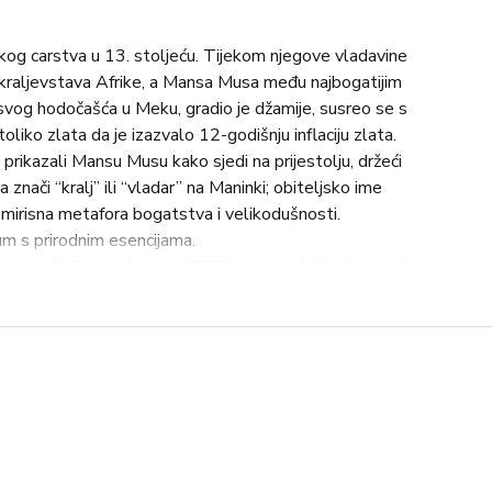
kog carstva u 13. stoljeću. Tijekom njegove vladavine
h kraljevstava Afrike, a Mansa Musa među najbogatijim
 svog hodočašća u Meku, gradio je džamije, susreo se s
liko zlata da je izazvalo 12-godišnju inflaciju zlata.
 prikazali Mansu Musu kako sjedi na prijestolju, držeći
znači “kralj” ili “vladar” na Maninki; obiteljsko ime
 mirisna metafora bogatstva i velikodušnosti.
um s prirodnim esencijama.
Art and Olfaction Awards 2023., postavši finalist među
lijepo od profesionalaca u industriji, Mansa je osigurao
ujući pernoireovu predanost kvaliteti i inovacijama.
, oud, ruža, amber, cassis, šafran, pačuli, heliotrop,
bio je stvoriti mirisnu osobnost koja predstavlja
re je uvijek bio fasciniran pojedincima koji su ostavili trag
 izabran je Mansa Musa. Musa je otišao na hodočašće u
a ogromnom pratnjom i ogromnom zalihom zlata. Na putu