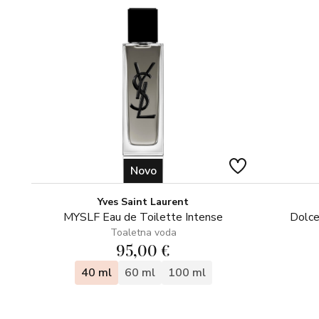
Novo
Yves Saint Laurent
MYSLF Eau de Toilette Intense
Dolce
Toaletna voda
95,00 €
40 ml
60 ml
100 ml