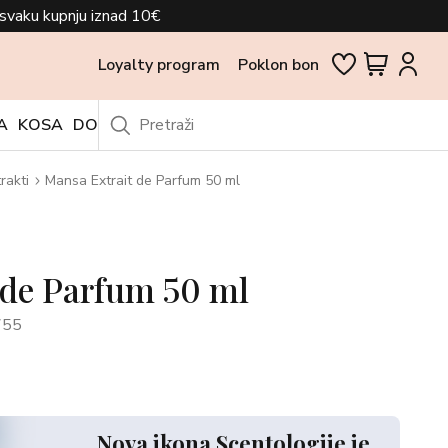
svaku kupnju iznad 10€
Loyalty program
Poklon bon
A
KOSA
DODACI
OUTLET
rakti
Mansa Extrait de Parfum 50 ml
 de Parfum 50 ml
755
Nova ikona Scentologije je