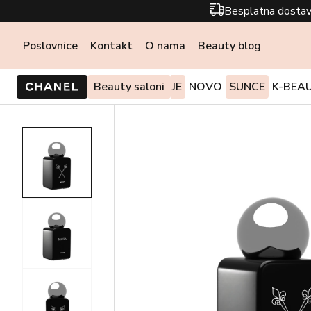
Besplatna dostav
Poslovnice
Kontakt
O nama
Beauty blog
PONUDE I AKCIJE
Beauty saloni
NOVO
SUNCE
K-BEA