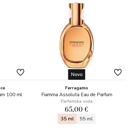
 gdje je njegovo velikodušno davanje navodno značajno
giptu i privuklo pozornost šireg muslimanskog svijeta.
Novo
ice
Ferragamo
fum 100 ml
Fiamma Assoluta Eau de Parfum
Parfemska voda
65,00 €
35 ml
55 ml