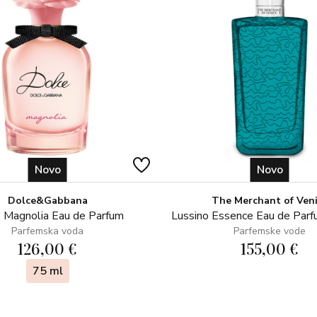
je proveo neko vrijeme u Kairu,
utjecalo na vrijednost zlata u E
Novo
Novo
Dolce&Gabbana
The Merchant of Ven
 Magnolia Eau de Parfum
Lussino Essence Eau de Par
Parfemska voda
Parfemske vode
126,00 €
155,00 €
75 ml