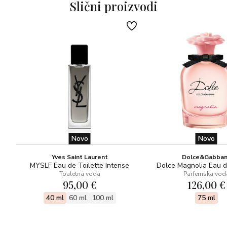
Slični proizvodi
Novo
Novo
Yves Saint Laurent
Dolce&Gabba
MYSLF Eau de Toilette Intense
Dolce Magnolia Eau 
Toaletna voda
Parfemska vod
95,00 €
126,00 €
40 ml
60 ml
100 ml
75 ml