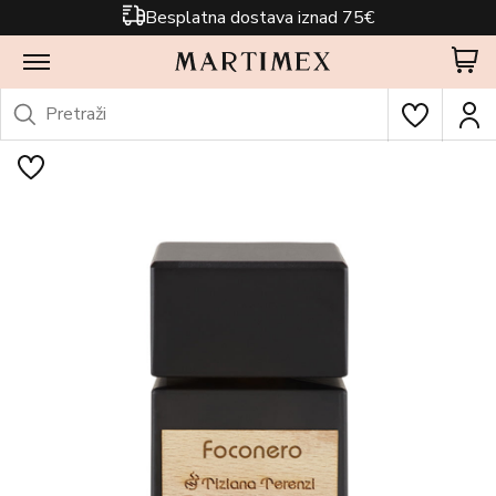
Besplatna dostava iznad 75€