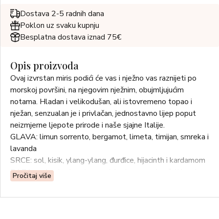
Dostava 2-5 radnih dana
Poklon uz svaku kupnju
Besplatna dostava iznad 75€
Opis proizvoda
Ovaj izvrstan miris podići će vas i nježno vas raznijeti po
morskoj površini, na njegovim nježnim, obujmljujućim
notama. Hladan i velikodušan, ali istovremeno topao i
nježan, senzualan je i privlačan, jednostavno lijep poput
neizmjerne ljepote prirode i naše sjajne Italije.
GLAVA: limun sorrento, bergamot, limeta, timijan, smreka i
lavanda
SRCE: sol, kisik, ylang-ylang, đurđice, hijacinth i kardamom
BAZA: mahovina hrasta, sandalovina, crveni pačuli i cedar
Pročitaj više