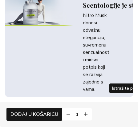
Scentologije je sti
Nitro Musk
donosi
odvažnu
eleganciju,
suvremenu
senzualnost
i mirisni
potpis koji
se razvija
zajedno s
Istražite po
vama.
DODAJ U KOŠARICU