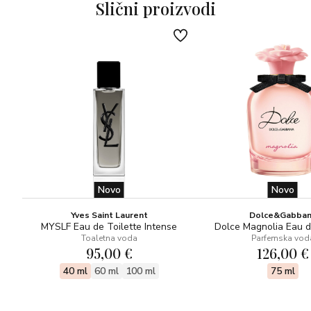
Slični proizvodi
Novo
Novo
Yves Saint Laurent
Dolce&Gabba
MYSLF Eau de Toilette Intense
Dolce Magnolia Eau 
Toaletna voda
Parfemska vod
95,00 €
126,00 €
40 ml
60 ml
100 ml
75 ml