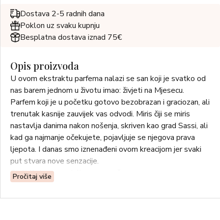
Dostava 2-5 radnih dana
Poklon uz svaku kupnju
Besplatna dostava iznad 75€
Opis proizvoda
U ovom ekstraktu parfema nalazi se san koji je svatko od
nas barem jednom u životu imao: živjeti na Mjesecu.
Parfem koji je u početku gotovo bezobrazan i graciozan, ali
trenutak kasnije zauvijek vas odvodi. Miris čiji se miris
nastavlja danima nakon nošenja, skriven kao grad Sassi, ali
kad ga najmanje očekujete, pojavljuje se njegova prava
ljepota. I danas smo iznenađeni ovom kreacijom jer svaki
put stvara nove senzacije.
GLAVA: bergamot, limun, naranča
Pročitaj više
SRCE: breskva, jasmin, cedar, pačuli, magnolija
BAZA: vanilija, tonka, mošus, kruška, heliotrop