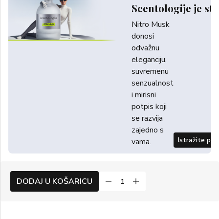
Scentologije je sti
Nitro Musk
donosi
odvažnu
eleganciju,
suvremenu
senzualnost
i mirisni
potpis koji
se razvija
zajedno s
Istražite po
vama.
DODAJ U KOŠARICU