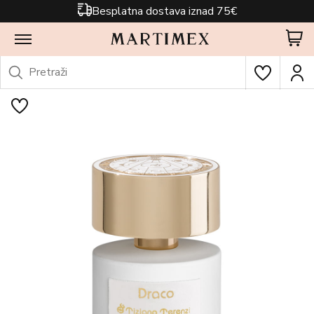
Besplatna dostava iznad 75€