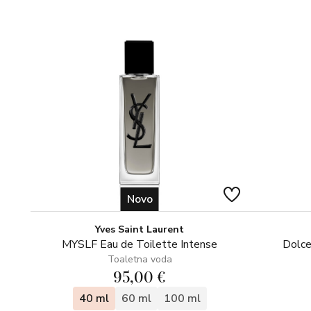
Novo
Yves Saint Laurent
MYSLF Eau de Toilette Intense
Dolce
Toaletna voda
95,00 €
40 ml
60 ml
100 ml