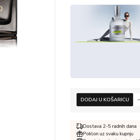
DODAJ U KOŠARICU
Dostava 2-5 radnih dana
Poklon uz svaku kupnju