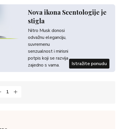
Nova ikona Scentologije je
stigla
Nitro Musk donosi
odvažnu eleganciju,
suvremenu
senzualnost i mirisni
potpis koji se razvija
Istražite ponudu
zajedno s vama.