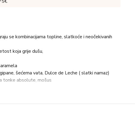
 75€
igraju se kombinacijama topline, slatkoće i neočekivanih
tost koja grije dušu,
karamela
gipane, šećerna vata, Dulce de Leche ( slatki namaz)
a tonke absolute, mošus