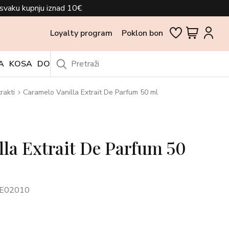
svaku kupnju iznad 10€
Loyalty program
Poklon bon
A
KOSA
DODACI
OUTLET
rakti
Caramelo Vanilla Extrait De Parfum 50 ml
la Extrait De Parfum 50
E02010