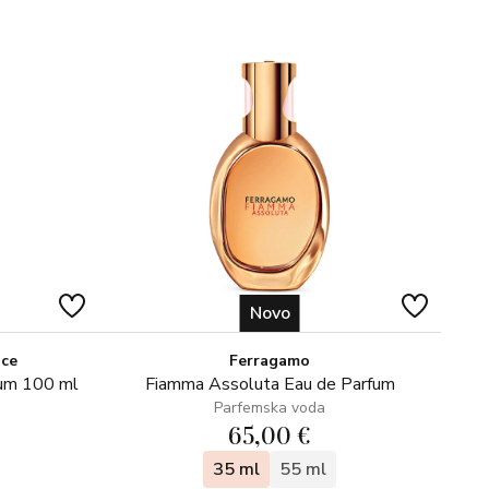
Novo
ice
Ferragamo
fum 100 ml
Fiamma Assoluta Eau de Parfum
Parfemska voda
65,00 €
35 ml
55 ml