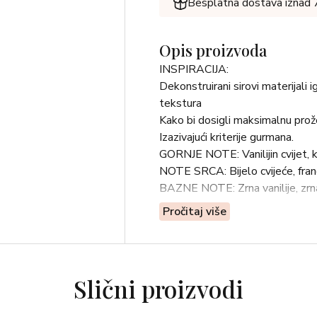
Besplatna dostava iznad
Opis proizvoda
INSPIRACIJA:
Dekonstruirani sirovi materijali 
tekstura
Kako bi dosigli maksimalnu prože
Izazivajući kriterije gurmana.
GORNJE NOTE: Vanilijin cvijet, 
NOTE SRCA: Bijelo cvijeće, fran
BAZNE NOTE: Zrna vanilije, zrn
Pročitaj više
Slični proizvodi