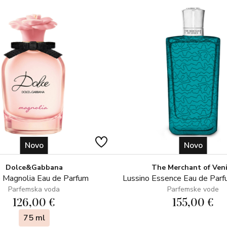
Novo
Novo
Dolce&Gabbana
The Merchant of Ven
 Magnolia Eau de Parfum
Lussino Essence Eau de Par
Parfemska voda
Parfemske vode
126,00 €
155,00 €
75 ml