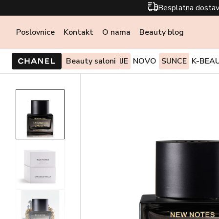
Besplatna dostav
Poslovnice
Kontakt
O nama
Beauty blog
PONUDE I AKCIJE
Beauty saloni
NOVO
SUNCE
K-BEA