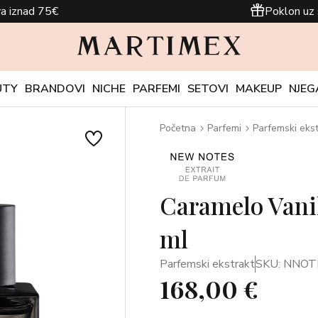
a iznad 75€
Poklon uz 
UTY
BRANDOVI
NICHE
PARFEMI
SETOVI
MAKEUP
NJEG
Početna
Parfemi
Parfemski ekst
Caramelo Vanil
ml
Parfemski ekstrakt
SKU: NNOT
168,00 €