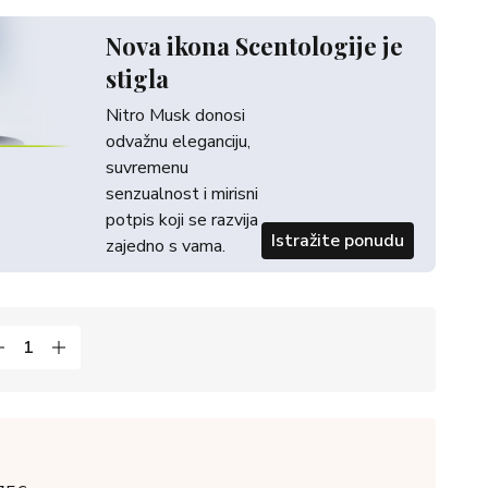
Nova ikona Scentologije je
stigla
Nitro Musk donosi
odvažnu eleganciju,
suvremenu
senzualnost i mirisni
potpis koji se razvija
Istražite ponudu
zajedno s vama.