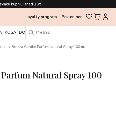
svaku kupnju iznad 10€
Loyalty program
Poklon bon
A
KOSA
DODACI
OUTLET
rakti
Brezza Gentile Parfum Natural Spray 100 ml
 Parfum Natural Spray 100