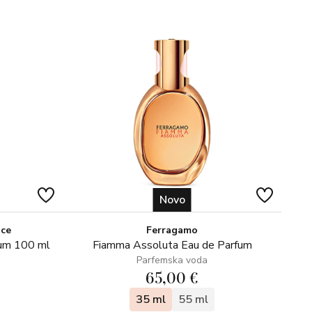
Novo
ice
Ferragamo
fum 100 ml
Fiamma Assoluta Eau de Parfum
Parfemska voda
65,00 €
35 ml
55 ml