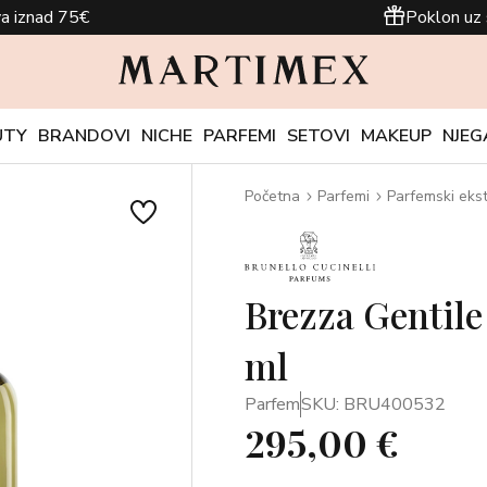
a iznad 75€
Poklon uz 
UTY
BRANDOVI
NICHE
PARFEMI
SETOVI
MAKEUP
NJEG
Početna
Parfemi
Parfemski ekst
Brezza Gentile
ml
Parfem
SKU: BRU400532
295,00 €