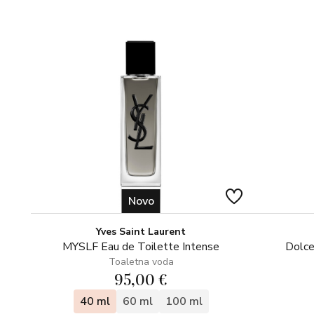
Novo
Yves Saint Laurent
MYSLF Eau de Toilette Intense
Dolce
Toaletna voda
95,00 €
40 ml
60 ml
100 ml