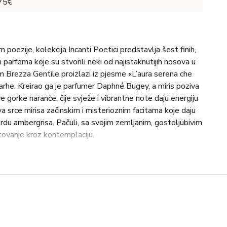
 75€
poezije, kolekcija Incanti Poetici predstavlja šest finih,
 parfema koje su stvorili neki od najistaknutijih nosova u
m Brezza Gentile proizlazi iz pjesme «L’aura serena che
arhe. Kreirao ga je parfumer Daphné Bugey, a miris poziva
 gorke naranče, čije svježe i vibrantne note daju energiju
va srce mirisa začinskim i misterioznim facitama koje daju
rdu ambergrisa. Pačuli, sa svojim zemljanim, gostoljubivim
tovanje kroz kontemplaciju.