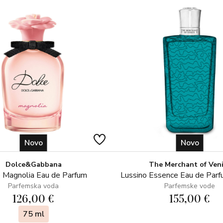
Novo
Novo
Dolce&Gabbana
The Merchant of Ven
 Magnolia Eau de Parfum
Lussino Essence Eau de Par
Parfemska voda
Parfemske vode
126,00 €
155,00 €
75 ml