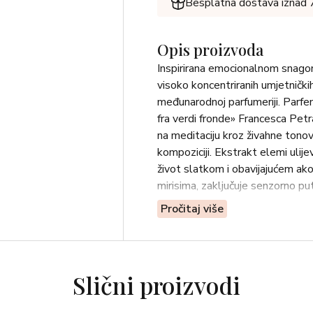
Besplatna dostava iznad
Opis proizvoda
Inspirirana emocionalnom snagom 
visoko koncentriranih umjetničkih
međunarodnoj parfumeriji. Parfe
fra verdi fronde» Francesca Petr
na meditaciju kroz živahne tonove
kompoziciji. Ekstrakt elemi ulije
život slatkom i obavijajućem ako
mirisima, zaključuje senzorno pu
Pročitaj više
Slični proizvodi