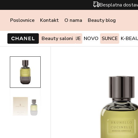
Besplatna dostav
Poslovnice
Kontakt
O nama
Beauty blog
PONUDE I AKCIJE
Beauty saloni
NOVO
SUNCE
K-BEA