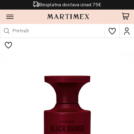
Besplatna dostava iznad 75€