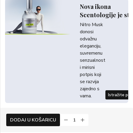
Nova ikona
Scentologije je sti
Nitro Musk
donosi
odvažnu
eleganciju,
suvremenu
senzualnost
i mirisni
potpis koji
se razvija
zajedno s
Istražite po
vama.
DODAJ U KOŠARICU