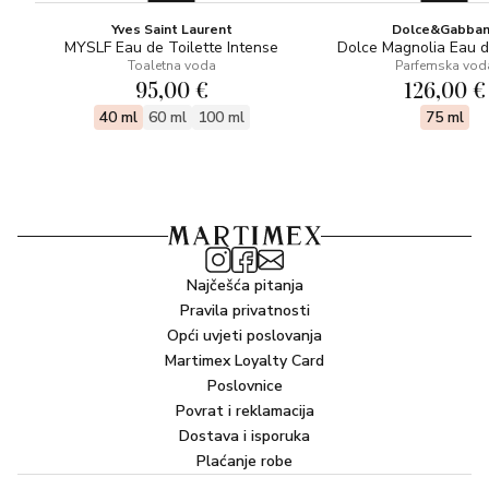
Yves Saint Laurent
Dolce&Gabba
MYSLF Eau de Toilette Intense
Dolce Magnolia Eau 
Toaletna voda
Parfemska vod
95,00 €
126,00 €
40 ml
60 ml
100 ml
75 ml
Najčešća pitanja
Pravila privatnosti
Opći uvjeti poslovanja
Martimex Loyalty Card
Poslovnice
Povrat i reklamacija
Dostava i isporuka
Plaćanje robe