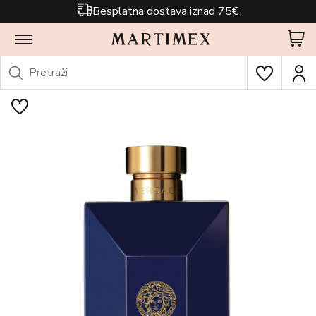
Besplatna dostava iznad 75€