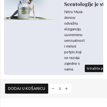
Scentologije je sti
Nitro Musk
donosi
odvažnu
eleganciju,
suvremenu
senzualnost
i mirisni
potpis koji
se razvija
zajedno s
Istražite po
vama.
DODAJ U KOŠARICU